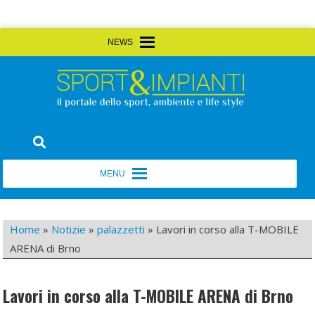
Skip
MENU
MENU
to
content
Sport&Impianti
notizie, prodotti, aziende dello sport facility
MENU
MENU
Home
»
Notizie
»
palazzetti
»
Lavori in corso alla T-MOBILE
ARENA di Brno
Lavori in corso alla T-MOBILE ARENA di Brno