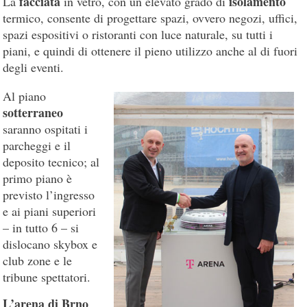
facciata
isolamento
La
in vetro, con un elevato grado di
termico, consente di progettare spazi, ovvero negozi, uffici,
spazi espositivi o ristoranti con luce naturale, su tutti i
piani, e quindi di ottenere il pieno utilizzo anche al di fuori
degli eventi.
Al piano
sotterraneo
saranno ospitati i
parcheggi e il
deposito tecnico; al
primo piano è
previsto l’ingresso
e ai piani superiori
– in tutto 6 – si
dislocano skybox e
club zone e le
tribune spettatori.
L’arena di Brno