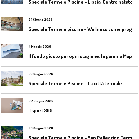
S
peciale Terme e Piscine – Lipsia: Centro natatorio Sportbad am Rabet
24 Giugno 2026
S
peciale Terme e piscine – Wellness come progetto contemporaneo
11 Maggio 2026
I
l fondo giusto per ogni stagione: la gamma Mapecoat TNS Base Coat di Mapei
23 Giugno 2026
Speciale Terme e Piscine – La città termale
22 Giugno 2026
Tsport 369
23 Giugno 2026
S
peciale Terme e Piscine – San Pellegrino Terme da ieri a domani