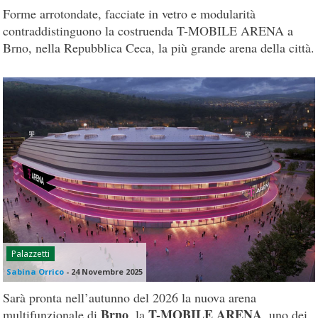
Forme arrotondate, facciate in vetro e modularità
contraddistinguono la costruenda T-MOBILE ARENA a
Brno, nella Repubblica Ceca, la più grande arena della città.
Palazzetti
Sabina Orrico
-
24 Novembre 2025
Sarà pronta nell’autunno del 2026 la nuova arena
Brno
T-MOBILE ARENA
multifunzionale di
, la
, uno dei