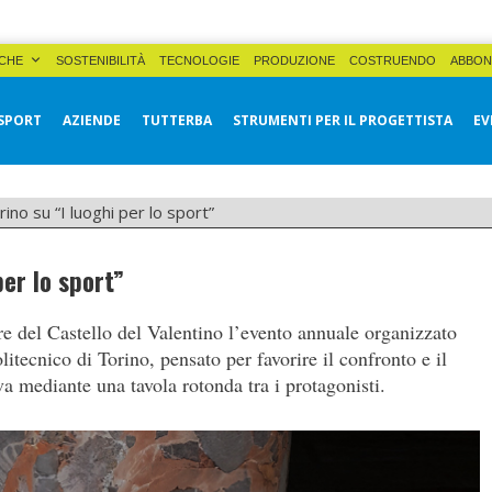
CHE
SOSTENIBILITÀ
TECNOLOGIE
PRODUZIONE
COSTRUENDO
ABBON
SPORT
AZIENDE
TUTTERBA
STRUMENTI PER IL PROGETTISTA
EV
rino su “I luoghi per lo sport”
per lo sport”
e del Castello del Valentino l’evento annuale organizzato
itecnico di Torino, pensato per favorire il confronto e il
iva mediante una tavola rotonda tra i protagonisti.