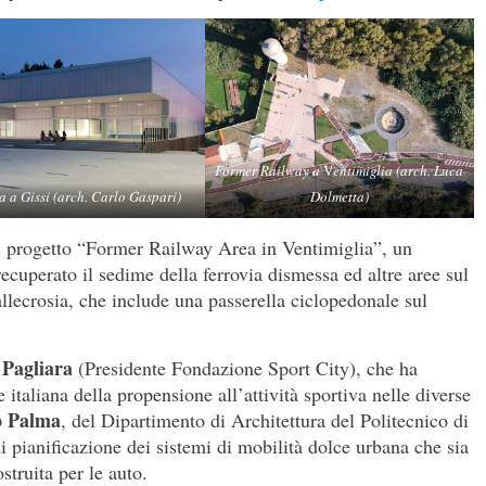
Former Railway a
V
entimiglia (arch. Luca
a a Gissi (arch. Carlo Gaspari)
Dolmetta)
il progetto “Former Railway Area in Ventimiglia”, un
recuperato il sedime della ferrovia dismessa ed altre aree sul
lecrosia, che include una passerella ciclopedonale sul
 Pagliara
(Presidente Fondazione Sport City), che ha
e italiana della propensione all’attività sportiva nelle diverse
o Palma
, del Dipartimento di Architettura del Politecnico di
i pianificazione dei sistemi di mobilità dolce urbana che sia
ostruita per le auto.