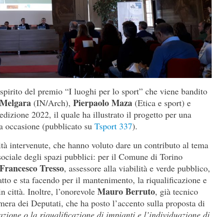
 spirito del premio “I luoghi per lo sport” che viene bandito
 Melgara
Pierpaolo Maza
(IN/Arch),
(Etica e sport) e
’edizione 2022, il quale ha illustrato il progetto per una
lla occasione (pubblicato su
Tsport 337
).
rità intervenute, che hanno voluto dare un contributo al tema
 sociale degli spazi pubblici: per il Comune di Torino
Francesco Tresso
, assessore alla viabilità e verde pubblico,
tto e sta facendo per il mantenimento, la riqualificazione e
Mauro Berruto
in città. Inoltre, l’onorevole
, già tecnico
amera dei Deputati, che ha posto l’accento sulla proposta di
zazione o la riqualificazione di impianti e l’individuazione di