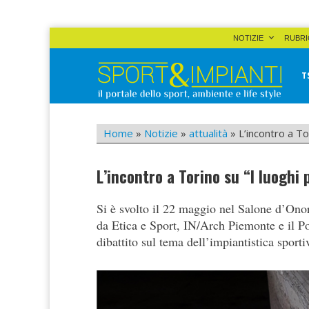
Skip
NOTIZIE
RUBRI
to
content
T
Sport&Impianti
notizie, prodotti, aziende dello sport facility
Home
»
Notizie
»
attualità
»
L’incontro a To
L’incontro a Torino su “I luoghi 
Si è svolto il 22 maggio nel Salone d’Onor
da Etica e Sport, IN/Arch Piemonte e il Pol
dibattito sul tema dell’impiantistica sport