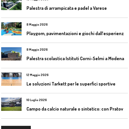
Palestra di arrampicata e padel a Varese
8 Maggio 2026
P
laygom, pavimentazioni e giochi dall’esperienza di Gatim nel reimpiego della gomma usata
8 Maggio 2026
Palestra scolastica Istituti Corni-Selmi a Modena
12 Maggio 2026
Le soluzioni Tarkett per le superfici sportive
10 Luglio 2026
C
ampo da calcio naturale o sintetico: con Pratoverde la manutenzione fa la differenza