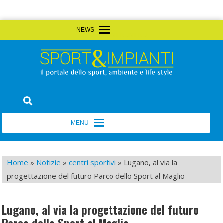
Skip
MENU
MENU
to
content
Sport&Impianti
notizie, prodotti, aziende dello sport facility
MENU
MENU
Home
»
Notizie
»
centri sportivi
»
Lugano, al via la
progettazione del futuro Parco dello Sport al Maglio
Lugano, al via la progettazione del futuro