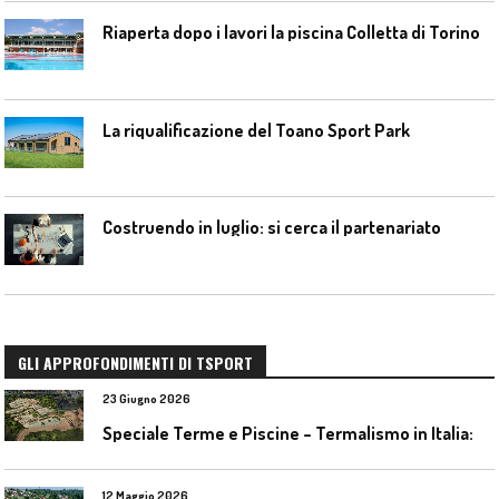
Riaperta dopo i lavori la piscina Colletta di Torino
La riqualificazione del Toano Sport Park
Costruendo in luglio: si cerca il partenariato
GLI APPROFONDIMENTI DI TSPORT
23 Giugno 2026
S
peciale Terme e Piscine – Termalismo in Italia: verso una nuova consapevolezza tra l’antico e il moderno
12 Maggio 2026