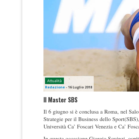
Attualità
Redazione
-
16 Luglio 2018
Il Master SBS
Il 6 giugno si è conclusa a Roma, nel Sal
Strategie per il Business dello Sport(SBS)
Università Ca’ Foscari Venezia e Ca’ Fosc
In questa occasione Giorgio Squinzi, ospit