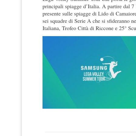
principali spiagge d’Italia. A partire dal 7
presente sulle spiagge di Lido di Camaior
sei squadre di Serie A che si sfideranno n
Italiana, Trofeo Città di Riccone e 25° Scu