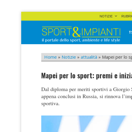
Skip
NOTIZIE
RUBRI
to
content
T
Sport&Impianti
notizie, prodotti, aziende dello sport facility
Home
»
Notizie
»
attualità
»
Mapei per lo sp
Mapei per lo sport: premi e inizi
Dal diploma per meriti sportivi a Giorgio S
appena conclusi in Russia, si rinnova l’im
sportiva.