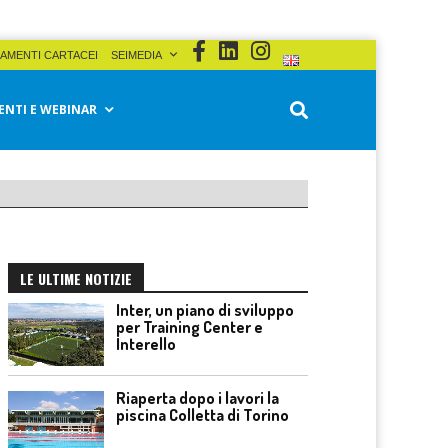
AMENTI CARTACEI
SEIMEDIA
ENTI E WEBINAR
LE ULTIME NOTIZIE
Inter, un piano di sviluppo
per Training Center e
Interello
Riaperta dopo i lavori la
piscina Colletta di Torino