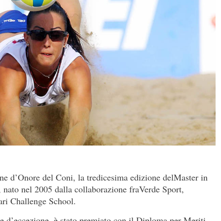
one d’Onore del Coni, la tredicesima edizione delMaster in
, nato nel 2005 dalla collaborazione fraVerde Sport,
ari Challenge School.
e d’eccezione, è stato premiato con il Diploma per Meriti