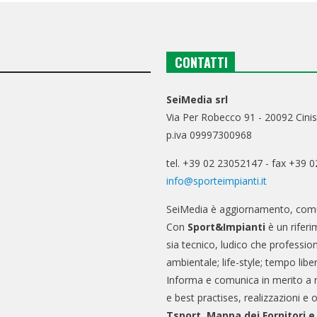
CONTATTI
SeiMedia srl
Via Per Robecco 91 - 20092 Cinis
p.iva 09997300968
tel. +39 02 23052147 - fax +39 
info@sporteimpianti.it
SeiMedia è aggiornamento, comu
Con
Sport&Impianti
è un riferi
sia tecnico, ludico che professio
ambientale; life-style; tempo libe
Informa e comunica in merito a 
e best practises, realizzazioni e 
Tsport, Mappa dei Fornitori 