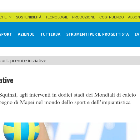
CHE
SOSTENIBILITÀ
TECNOLOGIE
PRODUZIONE
COSTRUENDO
ABBON
SPORT
AZIENDE
TUTTERBA
STRUMENTI PER IL PROGETTISTA
EV
ort: premi e iniziative
ative
quinzi, agli interventi in dodici stadi dei Mondiali di calcio
pegno di Mapei nel mondo dello sport e dell’impiantistica