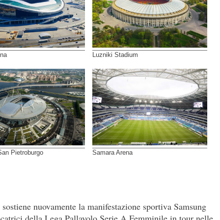
ena
Luzniki Stadium
San Pietroburgo
Samara Arena
e sostiene nuovamente la manifestazione sportiva Samsung
atrici della Lega Pallavolo Serie A Femminile in tour nelle