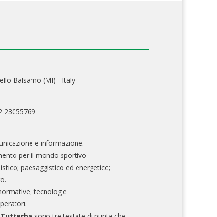
ello Balsamo (MI) - Italy
02 23055769
nicazione e informazione.
mento per il mondo sportivo
nistico; paesaggistico ed energetico;
ro.
normative, tecnologie
operatori.
e Tutterba
sono tre testate di punta che