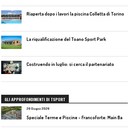
Riaperta dopo i lavori la piscina Colletta di Torino
La riqualificazione del Toano Sport Park
Costruendo in luglio: si cerca il partenariato
GLI APPROFONDIMENTI DI TSPORT
26 Giugno 2026
S
peciale Terme e Piscine – Francoforte: Main Bad Bornheim