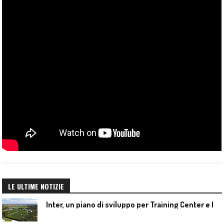
LE ULTIME NOTIZIE
I
nter, un piano di sviluppo per Training Center e Interello