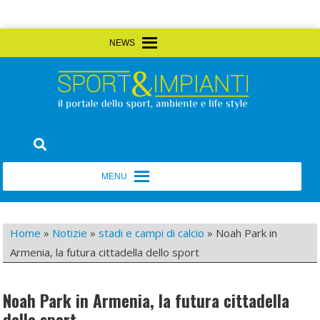
Skip
MENU
MENU
to
content
Sport&Impianti
notizie, prodotti, aziende dello sport facility
MENU
MENU
Home
»
Notizie
»
stadi e campi di calcio
»
Noah Park in
Armenia, la futura cittadella dello sport
Noah Park in Armenia, la futura cittadella