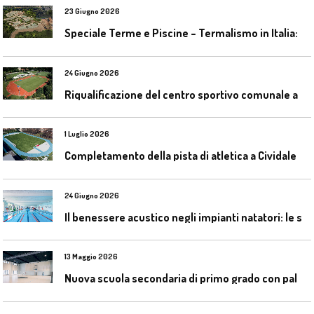
23 Giugno 2026
S
peciale Terme e Piscine – Termalismo in Italia: verso una nuova consapevolezza tra l’antico e il moderno
24 Giugno 2026
R
iqualificazione del centro sportivo comunale a Bresso (Mi)
1 Luglio 2026
C
ompletamento della pista di atletica a Cividale del Friuli (Ud)
24 Giugno 2026
I
l benessere acustico negli impianti natatori: le soluzioni Celenit
13 Maggio 2026
N
uova scuola secondaria di primo grado con palestra a Ozzano Emilia