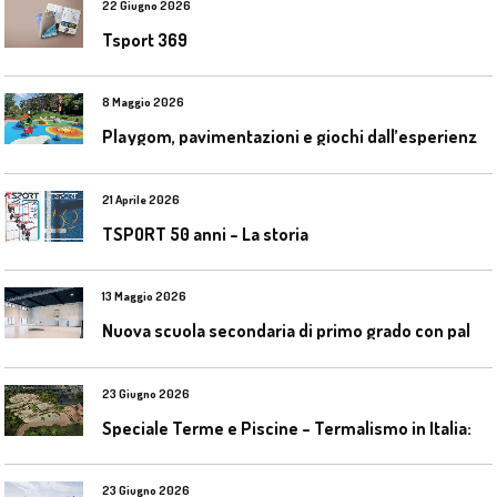
22 Giugno 2026
Tsport 369
8 Maggio 2026
P
laygom, pavimentazioni e giochi dall’esperienza di Gatim nel reimpiego della gomma usata
21 Aprile 2026
TSPORT 50 anni – La storia
13 Maggio 2026
N
uova scuola secondaria di primo grado con palestra a Ozzano Emilia
23 Giugno 2026
S
peciale Terme e Piscine – Termalismo in Italia: verso una nuova consapevolezza tra l’antico e il moderno
23 Giugno 2026