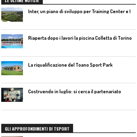
LE ULTIME NOTIZIE
I
nter, un piano di sviluppo per Training Center e Interello
Riaperta dopo i lavori la piscina Colletta di Torino
La riqualificazione del Toano Sport Park
Costruendo in luglio: si cerca il partenariato
GLI APPROFONDIMENTI DI TSPORT