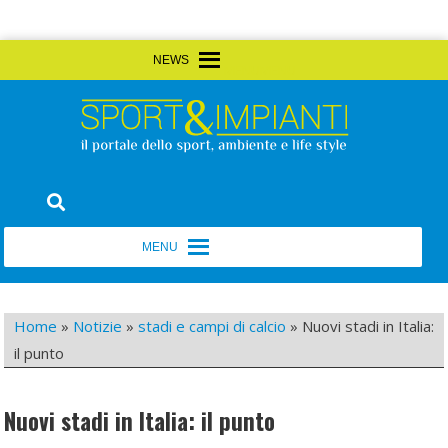
Skip
MENU
MENU
to
content
Sport&Impianti
notizie, prodotti, aziende dello sport facility
MENU
MENU
Home
»
Notizie
»
stadi e campi di calcio
»
Nuovi stadi in Italia:
il punto
Nuovi stadi in Italia: il punto