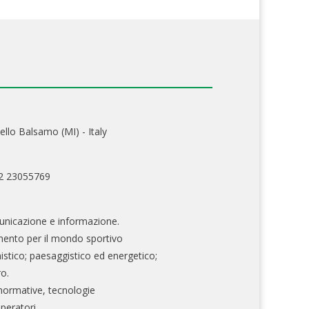
ello Balsamo (MI) - Italy
02 23055769
nicazione e informazione.
mento per il mondo sportivo
nistico; paesaggistico ed energetico;
ro.
normative, tecnologie
operatori.