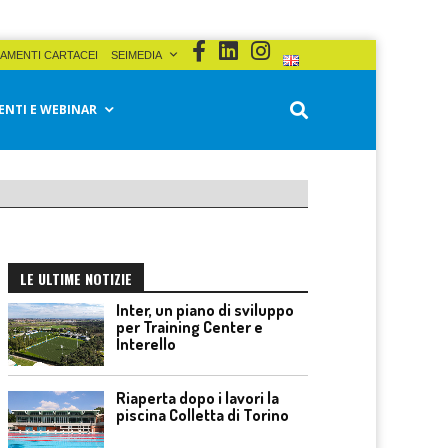
AMENTI CARTACEI
SEIMEDIA
ENTI E WEBINAR
LE ULTIME NOTIZIE
Inter, un piano di sviluppo
per Training Center e
Interello
Riaperta dopo i lavori la
piscina Colletta di Torino