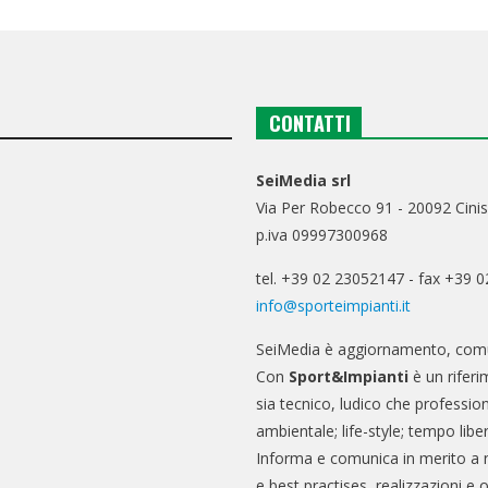
CONTATTI
SeiMedia srl
Via Per Robecco 91 - 20092 Cinis
p.iva 09997300968
tel. +39 02 23052147 - fax +39 
info@sporteimpianti.it
SeiMedia è aggiornamento, comu
Con
Sport&Impianti
è un riferi
sia tecnico, ludico che professio
ambientale; life-style; tempo libe
Informa e comunica in merito a 
e best practises, realizzazioni e 