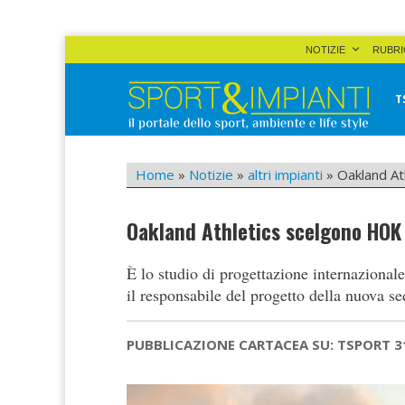
Skip
NOTIZIE
RUBRI
to
content
T
Sport&Impianti
notizie, prodotti, aziende dello sport facility
Home
»
Notizie
»
altri impianti
»
Oakland At
Oakland Athletics scelgono HOK 
È lo studio di progettazione internaziona
il responsabile del progetto della nuova s
PUBBLICAZIONE CARTACEA SU: TSPORT 3