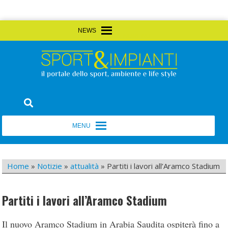
Skip
MENU
MENU
to
content
Sport&Impianti
notizie, prodotti, aziende dello sport facility
MENU
MENU
Home
»
Notizie
»
attualità
»
Partiti i lavori all’Aramco Stadium
Partiti i lavori all’Aramco Stadium
Il nuovo Aramco Stadium in Arabia Saudita ospiterà fino a