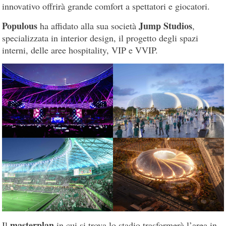
innovativo offrirà grande comfort a spettatori e giocatori.
Populous
Jump Studios
ha affidato alla sua società
,
specializzata in interior design, il progetto degli spazi
interni, delle aree hospitality, VIP e VVIP.
masterplan
Il
in cui si trova lo stadio trasformerà l’area in