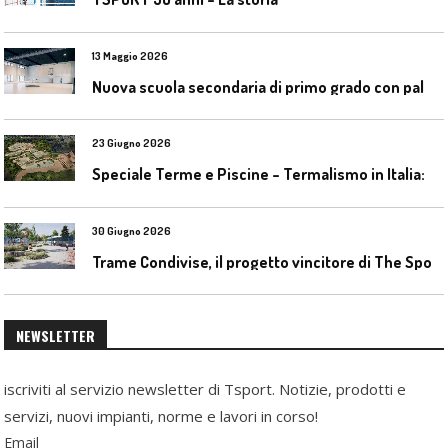
13 Maggio 2026
N
uova scuola secondaria di primo grado con palestra a Ozzano Emilia
23 Giugno 2026
S
peciale Terme e Piscine – Termalismo in Italia: verso una nuova consapevolezza tra l’antico e il moderno
30 Giugno 2026
T
rame Condivise, il progetto vincitore di The Sport District per Codroipo
NEWSLETTER
iscriviti al servizio newsletter di Tsport. Notizie, prodotti e
servizi, nuovi impianti, norme e lavori in corso!
Email