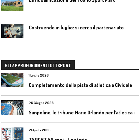
La riqualificazione del Toano Sport Park
Costruendo in luglio: si cerca il partenariato
GLI APPROFONDIMENTI DI TSPORT
1 Luglio 2026
C
ompletamento della pista di atletica a Cividale del Friuli (Ud)
26 Giugno 2026
S
anpolino, le tribune Mario Orlando per l’atletica indoor
21 Aprile 2026
TSPORT 50 anni – La storia