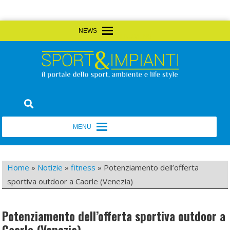
Skip
MENU
MENU
to
content
Sport&Impianti
notizie, prodotti, aziende dello sport facility
MENU
MENU
Home
»
Notizie
»
fitness
»
Potenziamento dell’offerta
sportiva outdoor a Caorle (Venezia)
Potenziamento dell’offerta sportiva outdoor a