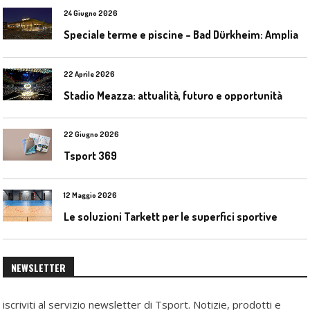
24 Giugno 2026
S
peciale terme e piscine – Bad Dürkheim: Ampliamento del parco acquatico Salinarium con un’area termale
22 Aprile 2026
Stadio Meazza: attualità, futuro e opportunità
22 Giugno 2026
Tsport 369
12 Maggio 2026
Le soluzioni Tarkett per le superfici sportive
NEWSLETTER
iscriviti al servizio newsletter di Tsport. Notizie, prodotti e