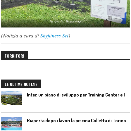
Parco del Pescatore.
(Notizia a cura di
Skyfitness Srl
)
FORNITORI
LE ULTIME NOTIZIE
I
nter, un piano di sviluppo per Training Center e Interello
Riaperta dopo i lavori la piscina Colletta di Torino