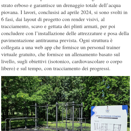
strato erboso e garantisce un drenaggio totale dell’acqua
piovana. I lavori, conclusisi ad aprile 2024, si sono svolti in
6 fasi, dai layout di progetto con render visivi, al
tracciamento, scavo e gettata dei plinti armati, per poi
concludere con l’installazione delle attrezzature e posa della
pavimentazione antitrauma prevista. Ogni struttura è
collegata a una web app che fornisce un personal trainer
virtuale gratuito, che fornisce un allenamento basato sul
livello, sugli obiettivi (isotonico, cardiovascolare o corpo
libero) e sul tempo, con tracciamento dei progressi.