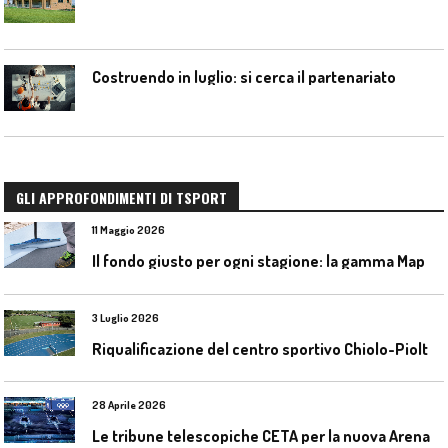
Costruendo in luglio: si cerca il partenariato
GLI APPROFONDIMENTI DI TSPORT
11 Maggio 2026
I
l fondo giusto per ogni stagione: la gamma Mapecoat TNS Base Coat di Mapei
3 Luglio 2026
R
iqualificazione del centro sportivo Chiolo-Pioltelli a Monza
28 Aprile 2026
L
e tribune telescopiche CETA per la nuova Arena Santa Giulia di Milano