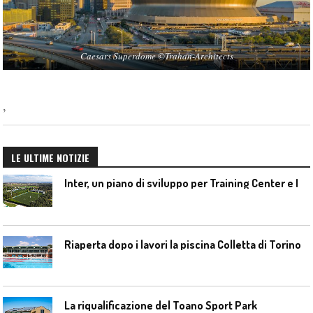
Caesars Superdome ©
Trahan-Architects
,
LE ULTIME NOTIZIE
I
nter, un piano di sviluppo per Training Center e Interello
Riaperta dopo i lavori la piscina Colletta di Torino
La riqualificazione del Toano Sport Park