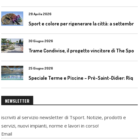
28 Aprile 2026
S
port e colore per rigenerare la città: a settembre il convegno COLORI URBANI al Mapei Stadium
30 Giugno 2026
T
rame Condivise, il progetto vincitore di The Sport District per Codroipo
25 Giugno 2026
S
peciale Terme e Piscine – Pré-Saint-Didier: Riqualificazione della piscina coperta
NEWSLETTER
iscriviti al servizio newsletter di Tsport. Notizie, prodotti e
servizi, nuovi impianti, norme e lavori in corso!
Email