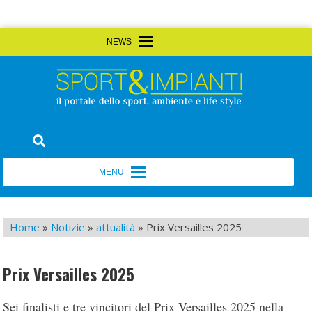
Skip
MENU
MENU
to
content
Sport&Impianti
notizie, prodotti, aziende dello sport facility
MENU
MENU
Home
»
Notizie
»
attualità
»
Prix Versailles 2025
Prix Versailles 2025
Sei finalisti e tre vincitori del Prix Versailles 2025 nella