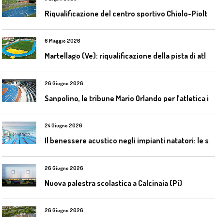
R
iqualificazione del centro sportivo Chiolo-Pioltelli a Monza
6 Maggio 2026
M
artellago (Ve): riqualificazione della pista di atletica
26 Giugno 2026
S
anpolino, le tribune Mario Orlando per l’atletica indoor
24 Giugno 2026
I
l benessere acustico negli impianti natatori: le soluzioni Celenit
26 Giugno 2026
Nuova palestra scolastica a Calcinaia (Pi)
26 Giugno 2026