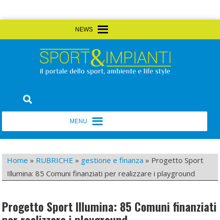
Skip
MENU
MENU
to
content
Sport&Impianti
notizie, prodotti, aziende dello sport facility
MENU
MENU
Home
»
RUBRICHE
»
gestione e finanza
»
Progetto Sport
Illumina: 85 Comuni finanziati per realizzare i playground
Progetto Sport Illumina: 85 Comuni finanziati