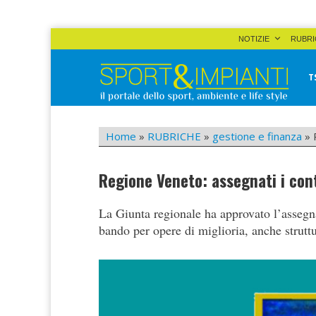
Skip
NOTIZIE
RUBRI
to
content
T
Sport&Impianti
notizie, prodotti, aziende dello sport facility
Home
»
RUBRICHE
»
gestione e finanza
»
Regione Veneto: assegnati i cont
La Giunta regionale ha approvato l’assegn
bando per opere di miglioria, anche struttur