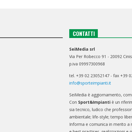
CONTATTI
SeiMedia srl
Via Per Robecco 91 - 20092 Cinis
p.iva 09997300968
tel. +39 02 23052147 - fax +39 
info@sporteimpianti.it
SeiMedia è aggiornamento, comu
Con
Sport&Impianti
è un riferi
sia tecnico, ludico che professio
ambientale; life-style; tempo libe
Informa e comunica in merito a 
e best practises, realizzazioni e 