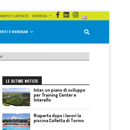
AMENTI CARTACEI
SEIMEDIA
ENTI E WEBINAR
vi
LE ULTIME NOTIZIE
Inter, un piano di sviluppo
per Training Center e
Interello
Riaperta dopo i lavori la
piscina Colletta di Torino