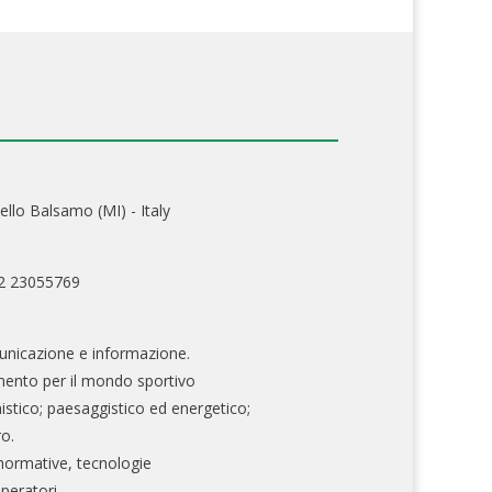
ello Balsamo (MI) - Italy
02 23055769
nicazione e informazione.
mento per il mondo sportivo
nistico; paesaggistico ed energetico;
ro.
normative, tecnologie
operatori.