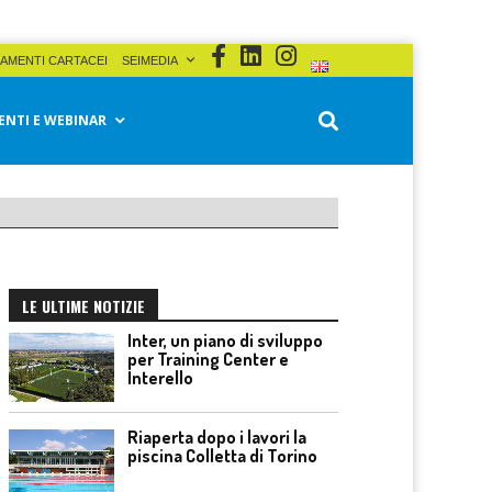
AMENTI CARTACEI
SEIMEDIA
ENTI E WEBINAR
LE ULTIME NOTIZIE
Inter, un piano di sviluppo
per Training Center e
Interello
Riaperta dopo i lavori la
piscina Colletta di Torino