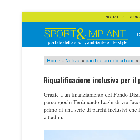
Skip
NOTIZIE
RUBRI
to
content
T
Sport&Impianti
notizie, prodotti, aziende dello sport facility
Home
»
Notizie
»
parchi e arredo urbano
»
Riqualificazione inclusiva per il
Grazie a un finanziamento del Fondo Disab
parco giochi Ferdinando Laghi di via Jacob
primo di una serie di parchi inclusivi che 
cittadini.