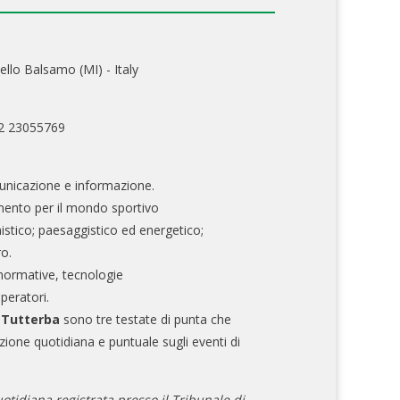
ello Balsamo (MI) - Italy
02 23055769
nicazione e informazione.
mento per il mondo sportivo
nistico; paesaggistico ed energetico;
ro.
normative, tecnologie
operatori.
e Tutterba
sono tre testate di punta che
zione quotidiana e puntuale sugli eventi di
otidiana registrata presso il Tribunale di