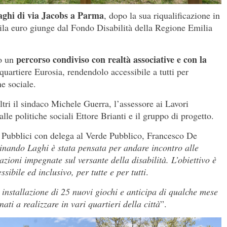
aghi di via Jacobs a Parma
, dopo la sua riqualificazione in
mila euro giunge dal Fondo Disabilità della Regione Emilia
percorso condiviso con realtà associative e con la
so un
 quartiere Eurosia, rendendolo accessibile a tutti per
ne sociale.
altri il sindaco Michele Guerra, l’assessore ai Lavori
le politiche sociali Ettore Brianti e il gruppo di progetto.
i Pubblici con delega al Verde Pubblico, Francesco De
dinando Laghi è stata pensata per andare incontro alle
iazioni impegnate sul versante della disabilità. L’obiettivo è
sibile ed inclusivo, per tutte e per tutti
.
 installazione di 25 nuovi giochi e anticipa di qualche mese
ati a realizzare in vari quartieri della città
”.