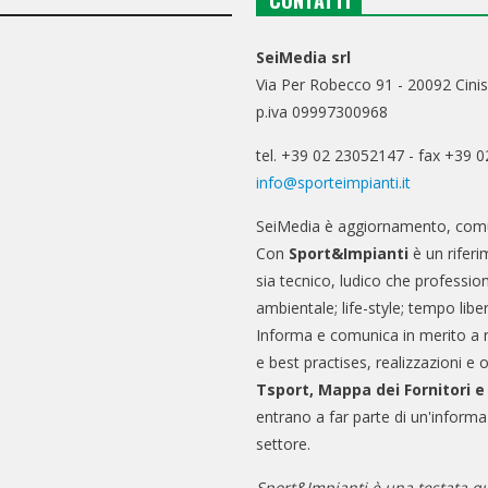
CONTATTI
SeiMedia srl
Via Per Robecco 91 - 20092 Cinis
p.iva 09997300968
tel. +39 02 23052147 - fax +39 
info@sporteimpianti.it
SeiMedia è aggiornamento, comu
Con
Sport&Impianti
è un riferi
sia tecnico, ludico che professio
ambientale; life-style; tempo libe
Informa e comunica in merito a 
e best practises, realizzazioni e 
Tsport, Mappa dei Fornitori 
entrano a far parte di un'informa
settore.
Sport&Impianti è una testata qu