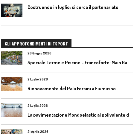
Costruendo in luglio: si cerca il partenariato
GLI APPROFONDIMENTI DI TSPORT
26 Giugno 2026
S
peciale Terme e Piscine – Francoforte: Main Bad Bornheim
2 Luglio 2026
Rinnovamento del Pala Fersini a Fiumicino
2 Luglio 2026
L
a pavimentazione Mondoelastic al polivalente di San Rocco Castagnaretta
21 Aprile 2026