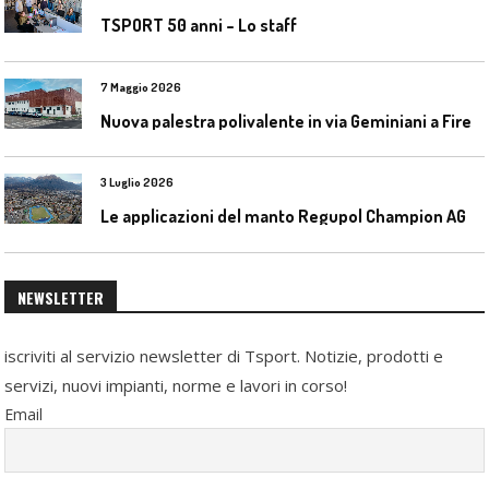
TSPORT 50 anni – Lo staff
7 Maggio 2026
N
uova palestra polivalente in via Geminiani a Firenze
3 Luglio 2026
L
e applicazioni del manto Regupol Champion AG 4.0 negli impianti di atletica leggera
NEWSLETTER
iscriviti al servizio newsletter di Tsport. Notizie, prodotti e
servizi, nuovi impianti, norme e lavori in corso!
Email