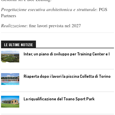
Progettazione esecutiva architettonica e strutturale
: PGS
Partners
Realizzazione
: fine lavori prevista nel 2027
LE ULTIME NOTIZIE
I
nter, un piano di sviluppo per Training Center e Interello
Riaperta dopo i lavori la piscina Colletta di Torino
La riqualificazione del Toano Sport Park