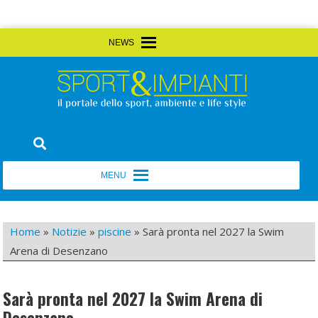
Skip
MENU
MENU
to
content
Sport&Impianti
notizie, prodotti, aziende dello sport facility
MENU
MENU
Home
»
Notizie
»
piscine
»
Sarà pronta nel 2027 la Swim
Arena di Desenzano
Sarà pronta nel 2027 la Swim Arena di