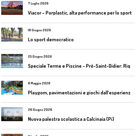
7 Luglio 2026
Viacor – Porplastic, alta performance per lo sport
18 Giugno 2026
Lo sport democratico
25 Giugno 2026
S
peciale Terme e Piscine – Pré-Saint-Didier: Riqualificazione della piscina coperta
8 Maggio 2026
P
laygom, pavimentazioni e giochi dall’esperienza di Gatim nel reimpiego della gomma usata
26 Giugno 2026
Nuova palestra scolastica a Calcinaia (Pi)