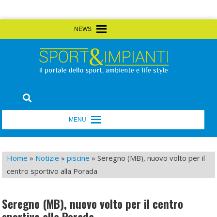
Skip
MENU
MENU
to
content
Sport&Impianti
notizie, prodotti, aziende dello sport facility
MENU
MENU
Home
»
Notizie
»
piscine
»
Seregno (MB), nuovo volto per il
centro sportivo alla Porada
Seregno (MB), nuovo volto per il centro