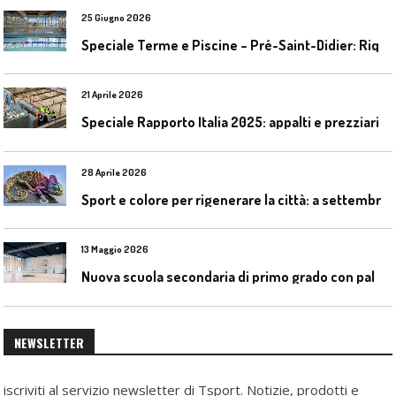
25 Giugno 2026
S
peciale Terme e Piscine – Pré-Saint-Didier: Riqualificazione della piscina coperta
21 Aprile 2026
Speciale Rapporto Italia 2025: appalti e prezziari
28 Aprile 2026
S
port e colore per rigenerare la città: a settembre il convegno COLORI URBANI al Mapei Stadium
13 Maggio 2026
N
uova scuola secondaria di primo grado con palestra a Ozzano Emilia
NEWSLETTER
iscriviti al servizio newsletter di Tsport. Notizie, prodotti e