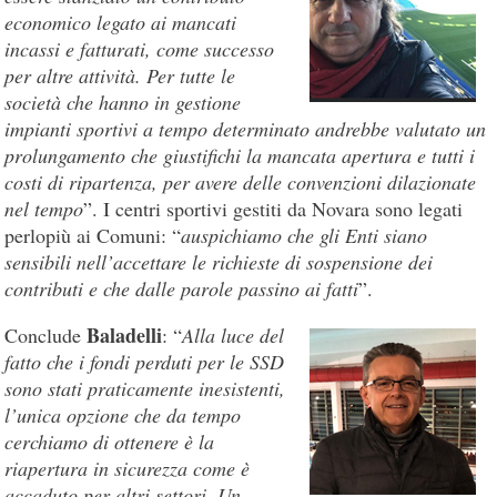
economico legato ai mancati
incassi e fatturati, come successo
per altre attività. Per tutte le
società che hanno in gestione
impianti sportivi a tempo determinato andrebbe valutato un
prolungamento che giustifichi la mancata apertura e tutti i
costi di ripartenza, per avere delle convenzioni dilazionate
nel tempo
”. I centri sportivi gestiti da Novara sono legati
perlopiù ai Comuni: “
auspichiamo che gli Enti siano
sensibili nell’accettare le richieste di sospensione dei
contributi e che dalle parole passino ai fatti
”.
Baladelli
Conclude
: “
Alla luce del
fatto che i fondi perduti per le SSD
sono stati praticamente inesistenti,
l’unica opzione che da tempo
cerchiamo di ottenere è la
riapertura in sicurezza come è
accaduto per altri settori. Un