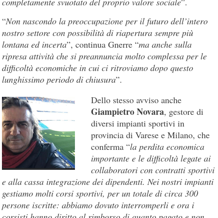
completamente svuotato del proprio valore sociale
”.
“
Non nascondo la preoccupazione per il futuro dell’intero
nostro settore con possibilità di riapertura sempre più
lontana ed incerta
”, continua Gnerre “
ma anche sulla
ripresa attività che si preannuncia molto complessa per le
difficoltà economiche in cui ci ritroviamo dopo questo
lunghissimo periodo di chiusura
”.
Dello stesso avviso anche
Giampietro Novara
, gestore di
diversi impianti sportivi in
provincia di Varese e Milano, che
conferma “
la perdita economica
importante e le difficoltà legate ai
collaboratori con contratti sportivi
e alla cassa integrazione dei dipendenti. Nei nostri impianti
gestiamo molti corsi sportivi, per un totale di circa 300
persone iscritte: abbiamo dovuto interromperli e ora i
corsisti hanno diritto al rimborso di quanto pagato e non