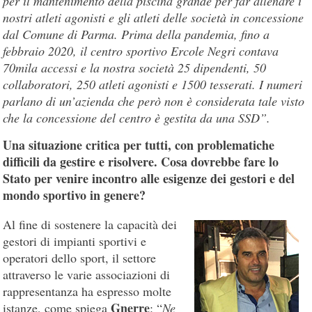
per il mantenimento della piscina grande per far allenare i
nostri atleti agonisti e gli atleti delle società in concessione
dal Comune di Parma. Prima della pandemia, fino a
febbraio 2020, il centro sportivo Ercole Negri contava
70mila accessi e la nostra società 25 dipendenti, 50
collaboratori, 250 atleti agonisti e 1500 tesserati. I numeri
parlano di un’azienda che però non è considerata tale visto
che la concessione del centro è gestita da una SSD”.
Una situazione critica per tutti, con problematiche
difficili da gestire e risolvere. Cosa dovrebbe fare lo
Stato per venire incontro alle esigenze dei gestori e del
mondo sportivo in genere?
Al fine di sostenere la capacità dei
gestori di impianti sportivi e
operatori dello sport, il settore
attraverso le varie associazioni di
rappresentanza ha espresso molte
Gnerre
istanze, come spiega
: “
Ne