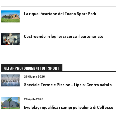
La riqualificazione del Toano Sport Park
Costruendo in luglio: si cerca il partenariato
GLI APPROFONDIMENTI DI TSPORT
26 Giugno 2026
S
peciale Terme e Piscine – Lipsia: Centro natatorio Sportbad am Rabet
29 Aprile 2026
Evolplay riqualifica i campi polivalenti di Colfosco