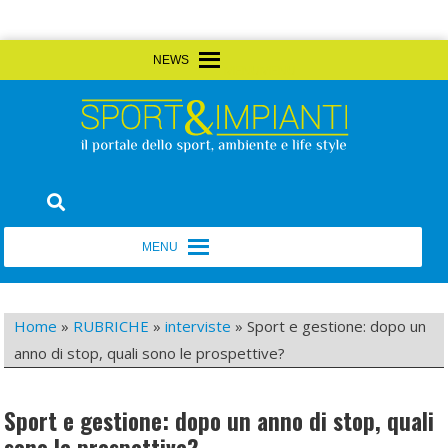
Skip
MENU
MENU
to
content
Sport&Impianti
notizie, prodotti, aziende dello sport facility
MENU
MENU
Home
»
RUBRICHE
»
interviste
»
Sport e gestione: dopo un
anno di stop, quali sono le prospettive?
Sport e gestione: dopo un anno di stop, quali