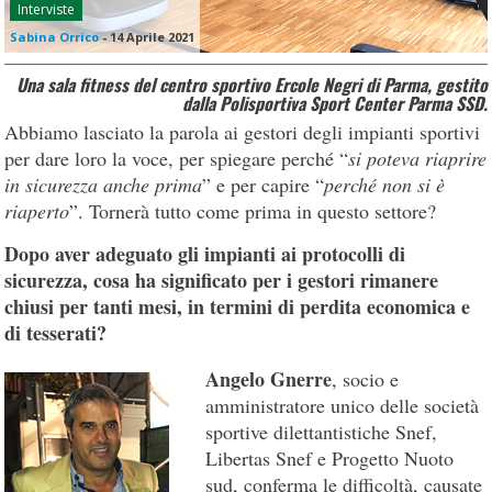
Interviste
Sabina Orrico
-
14 Aprile 2021
Una sala fitness del centro sportivo Ercole Negri di Parma, gestito
dalla Polisportiva Sport Center Parma SSD.
Abbiamo lasciato la parola ai gestori degli impianti sportivi
per dare loro la voce, per spiegare perché “
si poteva riaprire
in sicurezza anche prima
” e per capire “
perché non si è
riaperto
”. Tornerà tutto come prima in questo settore?
Dopo aver adeguato gli impianti ai protocolli di
sicurezza, cosa ha significato per i gestori rimanere
chiusi per tanti mesi, in termini di perdita economica e
di tesserati?
Angelo Gnerre
, socio e
amministratore unico delle società
sportive dilettantistiche Snef,
Libertas Snef e Progetto Nuoto
sud, conferma le difficoltà, causate