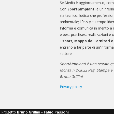
SeiMedia è aggiornamento, comu
Con
Sport&Impianti
è un riferi
sia tecnico, ludico che professio
ambientale; life-style; tempo libe
Informa e comunica in merito a 
e best practises, realizzazioni e 
Tsport, Mappa dei Fornitori 
entrano a far parte di un'informa
settore.
Sport&Impianti è una testata qu
Monza n.2/2022 Reg. Stampa e n
Bruno Grillini
Privacy policy
Progetto
Bruno Grillini - Fabio Passoni