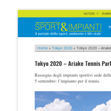
Skip
NOTIZIE
RUBRI
to
content
T
Sport&Impianti
notizie, prodotti, aziende dello sport facility
Home
»
Tokyo 2020
»
Tokyo 2020 – Ariake
Tokyo 2020 – Ariake Tennis Par
Rassegna degli impianti sportivi sede dell
5 settembre: l’impianto per il tennis.