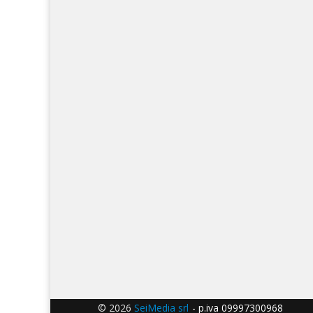
© 2026
SeiMedia srl
- p.iva 09997300968 