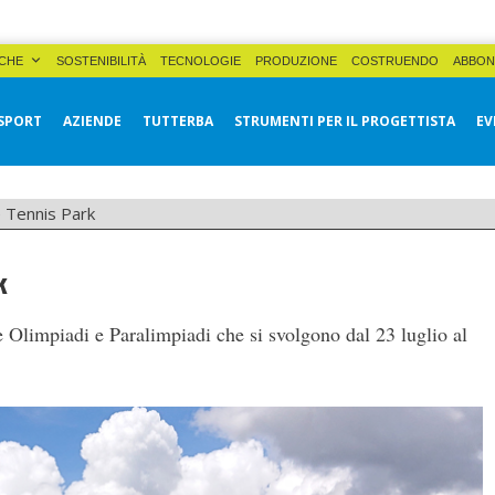
CHE
SOSTENIBILITÀ
TECNOLOGIE
PRODUZIONE
COSTRUENDO
ABBON
SPORT
AZIENDE
TUTTERBA
STRUMENTI PER IL PROGETTISTA
EV
 Tennis Park
k
e Olimpiadi e Paralimpiadi che si svolgono dal 23 luglio al