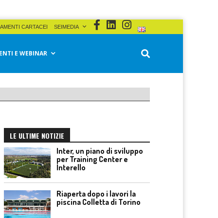
AMENTI CARTACEI
SEIMEDIA
ENTI E WEBINAR
LE ULTIME NOTIZIE
Inter, un piano di sviluppo
per Training Center e
Interello
Riaperta dopo i lavori la
piscina Colletta di Torino