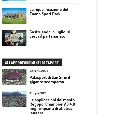
La riqualificazione del
Toano Sport Park
Costruendo in luglio: si
cerca il partenariato
GLI APPROFONDIMENTI DI TSPORT
22 Aprile 2026
Palasport di San Siro: il
gigante scomparso
3 Luglio 2026
Le applicazioni del manto
Regupol Champion AG 4.0
negli impianti di atletica
leggera