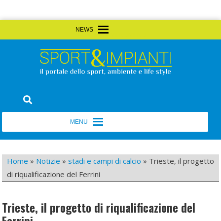
Skip
MENU
MENU
to
content
Sport&Impianti
notizie, prodotti, aziende dello sport facility
MENU
MENU
Home
»
Notizie
»
stadi e campi di calcio
»
Trieste, il progetto
di riqualificazione del Ferrini
Trieste, il progetto di riqualificazione del