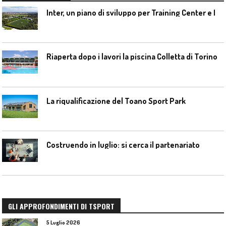
I
nter, un piano di sviluppo per Training Center e Interello
Riaperta dopo i lavori la piscina Colletta di Torino
La riqualificazione del Toano Sport Park
Costruendo in luglio: si cerca il partenariato
GLI APPROFONDIMENTI DI TSPORT
5 Luglio 2026