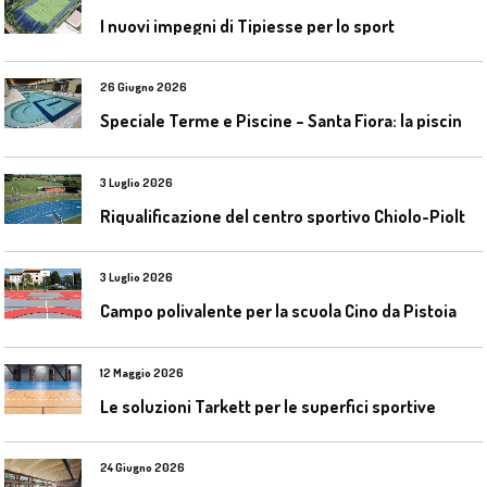
I nuovi impegni di Tipiesse per lo sport
26 Giugno 2026
S
peciale Terme e Piscine – Santa Fiora: la piscina geotermica dell’Amiata
3 Luglio 2026
R
iqualificazione del centro sportivo Chiolo-Pioltelli a Monza
3 Luglio 2026
Campo polivalente per la scuola Cino da Pistoia
12 Maggio 2026
Le soluzioni Tarkett per le superfici sportive
24 Giugno 2026