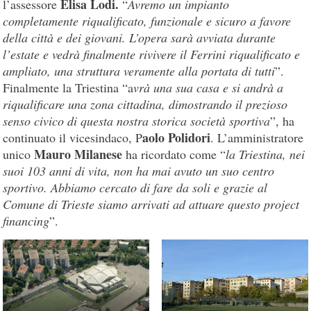
Elisa Lodi.
l’assessore
“
Avremo un impianto
completamente riqualificato, funzionale e sicuro a favore
della città e dei giovani. L’opera sarà avviata durante
l’estate e vedrà finalmente rivivere il Ferrini riqualificato e
ampliato, una struttura veramente alla portata di tutti
”.
Finalmente la Triestina “a
vrà una sua casa e si andrà a
riqualificare una zona cittadina, dimostrando il prezioso
senso civico di questa nostra storica società sportiva
”, ha
aolo Polidori
continuato il vicesindaco, P
. L’amministratore
Mauro Milanese
unico
ha ricordato come “
la Triestina, nei
suoi 103 anni di vita, non ha mai avuto un suo centro
sportivo. Abbiamo cercato di fare da soli e grazie al
Comune di Trieste siamo arrivati ad attuare questo project
financing
”.