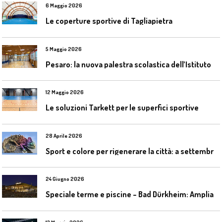
6 Maggio 2026
Le coperture sportive di Tagliapietra
5 Maggio 2026
P
esaro: la nuova palestra scolastica dell’Istituto Comprensivo Olivieri
12 Maggio 2026
Le soluzioni Tarkett per le superfici sportive
28 Aprile 2026
S
port e colore per rigenerare la città: a settembre il convegno COLORI URBANI al Mapei Stadium
24 Giugno 2026
S
peciale terme e piscine – Bad Dürkheim: Ampliamento del parco acquatico Salinarium con un’area termale