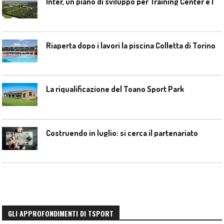
I
nter, un piano di sviluppo per Training Center e Interello
Riaperta dopo i lavori la piscina Colletta di Torino
La riqualificazione del Toano Sport Park
Costruendo in luglio: si cerca il partenariato
GLI APPROFONDIMENTI DI TSPORT