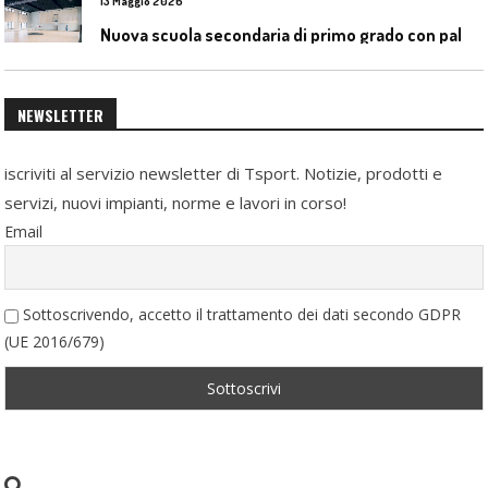
13 Maggio 2026
N
uova scuola secondaria di primo grado con palestra a Ozzano Emilia
NEWSLETTER
iscriviti al servizio newsletter di Tsport. Notizie, prodotti e
servizi, nuovi impianti, norme e lavori in corso!
Email
Sottoscrivendo, accetto il trattamento dei dati secondo GDPR
(UE 2016/679)