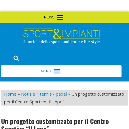
Skip
MENU
MENU
to
content
Sport&Impianti
notizie, prodotti, aziende dello sport facility
MENU
MENU
Home
»
Notizie
»
tennis - padel
»
Un progetto customizzato
per il Centro Sportivo “Il Lope”
Un progetto customizzato per il Centro