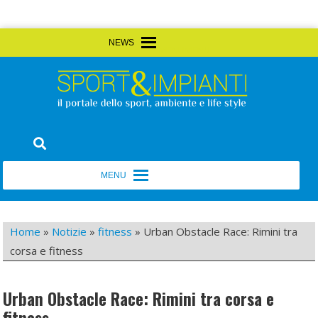
Skip
MENU
MENU
to
content
Sport&Impianti
notizie, prodotti, aziende dello sport facility
MENU
MENU
Home
»
Notizie
»
fitness
»
Urban Obstacle Race: Rimini tra
corsa e fitness
Urban Obstacle Race: Rimini tra corsa e