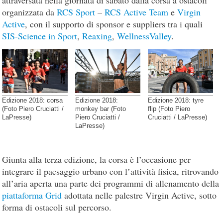
attraversata nella giornata di sabato dalla corsa a ostacoli
organizzata da
RCS Sport
–
RCS Active Team
e
Virgin
Active
, con il supporto di sponsor e suppliers tra i quali
SIS-Science in Sport
,
Reaxing
,
WellnessValley
.
Edizione 2018: corsa
Edizione 2018:
Edizione 2018: tyre
(Foto Piero Cruciatti /
monkey bar (Foto
flip (Foto Piero
LaPresse)
Piero Cruciatti /
Cruciatti / LaPresse)
LaPresse)
Giunta alla terza edizione, la corsa è l’occasione per
integrare il paesaggio urbano con l’attività fisica, ritrovando
all’aria aperta una parte dei programmi di allenamento della
piattaforma Grid
adottata nelle palestre Virgin Active, sotto
forma di ostacoli sul percorso.