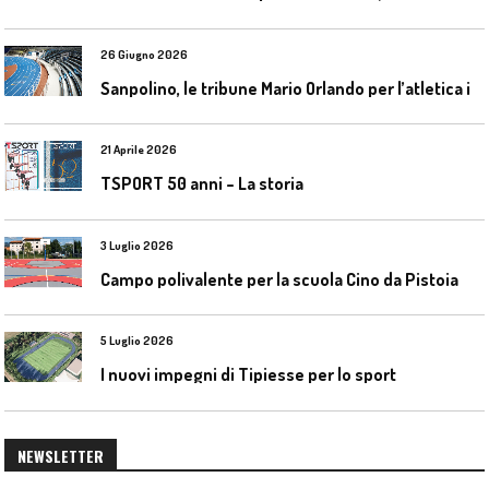
26 Giugno 2026
S
anpolino, le tribune Mario Orlando per l’atletica indoor
21 Aprile 2026
TSPORT 50 anni – La storia
3 Luglio 2026
Campo polivalente per la scuola Cino da Pistoia
5 Luglio 2026
I nuovi impegni di Tipiesse per lo sport
NEWSLETTER