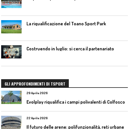
La riqualificazione del Toano Sport Park
Costruendo in luglio: si cerca il partenariato
GLI APPROFONDIMENTI DI TSPORT
29 Aprile 2026
Evolplay riqualifica i campi polivalenti di Colfosco
22 Aprile 2026
I
l futuro delle arene: polifunzionalità, reti urbane e competizione globale