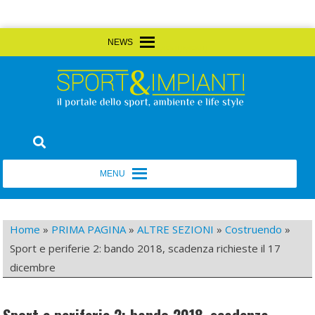
Skip
MENU
MENU
to
content
Sport&Impianti
notizie, prodotti, aziende dello sport facility
MENU
MENU
Home
»
PRIMA PAGINA
»
ALTRE SEZIONI
»
Costruendo
»
Sport e periferie 2: bando 2018, scadenza richieste il 17
dicembre