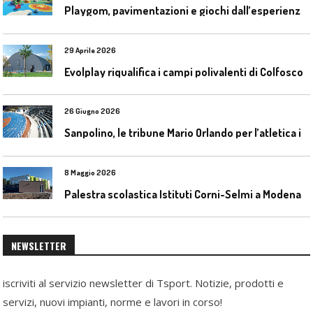
P
laygom, pavimentazioni e giochi dall’esperienza di Gatim nel reimpiego della gomma usata
29 Aprile 2026
Evolplay riqualifica i campi polivalenti di Colfosco
26 Giugno 2026
S
anpolino, le tribune Mario Orlando per l’atletica indoor
8 Maggio 2026
Palestra scolastica Istituti Corni-Selmi a Modena
NEWSLETTER
iscriviti al servizio newsletter di Tsport. Notizie, prodotti e
servizi, nuovi impianti, norme e lavori in corso!