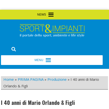
Skip
MENU
MENU
to
content
Sport&Impianti
notizie, prodotti, aziende dello sport facility
MENU
MENU
Home
»
PRIMA PAGINA
»
Produzione
»
I 40 anni di Mario
Orlando & Figli
I 40 anni di Mario Orlando & Figli