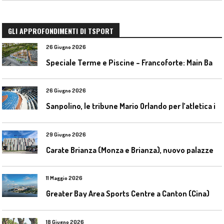
GLI APPROFONDIMENTI DI TSPORT
26 Giugno 2026
S
peciale Terme e Piscine – Francoforte: Main Bad Bornheim
26 Giugno 2026
S
anpolino, le tribune Mario Orlando per l’atletica indoor
29 Giugno 2026
C
arate Brianza (Monza e Brianza), nuovo palazzetto dello sport
11 Maggio 2026
Greater Bay Area Sports Centre a Canton (Cina)
18 Giugno 2026