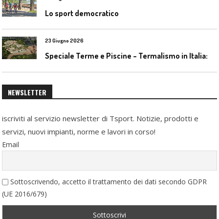
Lo sport democratico
23 Giugno 2026
S
peciale Terme e Piscine – Termalismo in Italia: verso una nuova consapevolezza tra l’antico e il moderno
NEWSLETTER
iscriviti al servizio newsletter di Tsport. Notizie, prodotti e
servizi, nuovi impianti, norme e lavori in corso!
Email
Sottoscrivendo, accetto il trattamento dei dati secondo GDPR
(UE 2016/679)