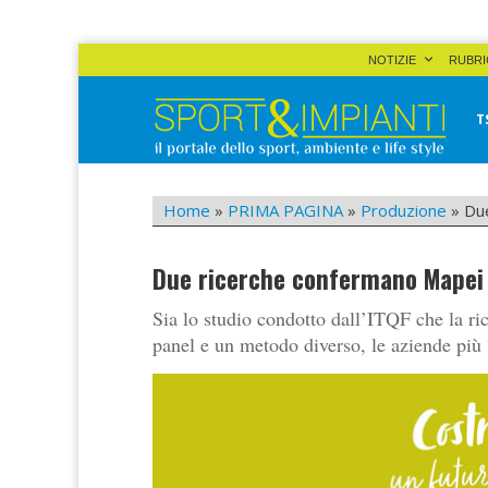
Skip
NOTIZIE
RUBRI
to
content
T
Sport&Impianti
notizie, prodotti, aziende dello sport facility
Home
»
PRIMA PAGINA
»
Produzione
»
Due
Due ricerche confermano Mapei tr
Sia lo studio condotto dall’ITQF che la ri
panel e un metodo diverso, le aziende più 