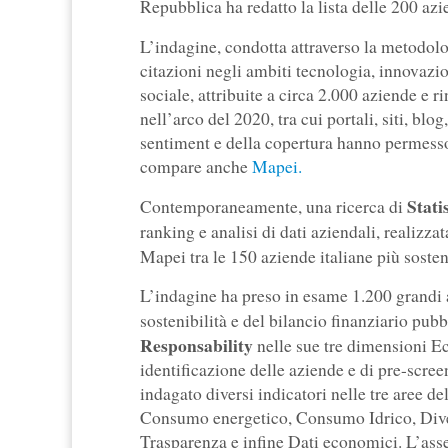
Repubblica ha redatto la lista delle 200 azie
L’indagine, condotta attraverso la metodol
citazioni negli ambiti tecnologia, innovazio
sociale, attribuite a circa 2.000 aziende e r
nell’arco del 2020, tra cui portali, siti, b
sentiment e della copertura hanno permesso di
compare anche
Mapei.
Stati
Contemporaneamente, una ricerca di
ranking e analisi di dati aziendali, realizz
Mapei tra le 150 aziende italiane più sosten
L’indagine ha preso in esame 1.200 grandi a
sostenibilità e del bilancio finanziario pubb
Responsability
nelle sue tre dimensioni E
identificazione delle aziende e di pre-screen
indagato diversi indicatori nelle tre aree d
Consumo energetico, Consumo Idrico, Diver
Trasparenza e infine Dati economici. L’ass