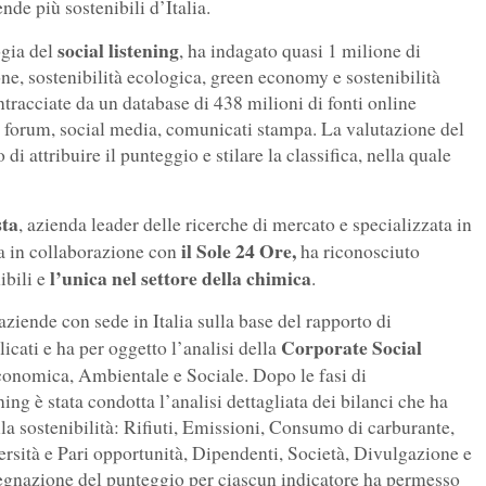
nde più sostenibili d’Italia.
social listening
ogia del
, ha indagato quasi 1 milione di
ne, sostenibilità ecologica, green economy e sostenibilità
intracciate da un database di 438 milioni di fonti online
log, forum, social media, comunicati stampa. La valutazione del
 attribuire il punteggio e stilare la classifica, nella quale
sta
, azienda leader delle ricerche di mercato e specializzata in
il Sole 24 Ore,
ata in collaborazione con
ha riconosciuto
l’unica nel settore della chimica
ibili e
.
ziende con sede in Italia sulla base del rapporto di
Corporate Social
licati e ha per oggetto l’analisi della
conomica, Ambientale e Sociale. Dopo le fasi di
ing è stata condotta l’analisi dettagliata dei bilanci che ha
ella sostenibilità: Rifiuti, Emissioni, Consumo di carburante,
sità e Pari opportunità, Dipendenti, Società, Divulgazione e
egnazione del punteggio per ciascun indicatore ha permesso