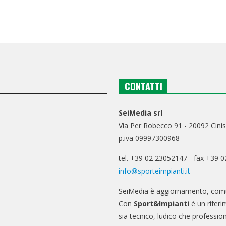
CONTATTI
SeiMedia srl
Via Per Robecco 91 - 20092 Cinis
p.iva 09997300968
tel. +39 02 23052147 - fax +39 
info@sporteimpianti.it
SeiMedia è aggiornamento, comu
Con
Sport&Impianti
è un riferi
sia tecnico, ludico che professio