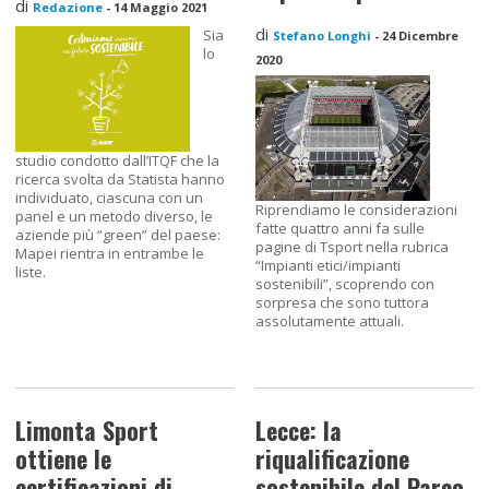
di
Redazione
-
14 Maggio 2021
di
Sia
Stefano Longhi
-
24 Dicembre
lo
2020
studio condotto dall’ITQF che la
ricerca svolta da Statista hanno
individuato, ciascuna con un
Riprendiamo le considerazioni
panel e un metodo diverso, le
fatte quattro anni fa sulle
aziende più “green” del paese:
pagine di Tsport nella rubrica
Mapei rientra in entrambe le
“Impianti etici/impianti
liste.
sostenibili”, scoprendo con
sorpresa che sono tuttora
assolutamente attuali.
Limonta Sport
Lecce: la
ottiene le
riqualificazione
certificazioni di
sostenibile del Parco