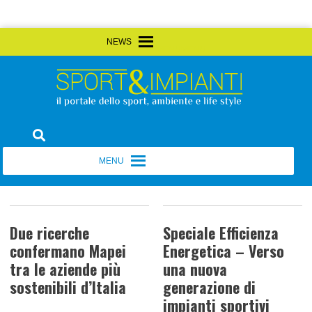
Skip
MENU
MENU
to
content
Sport&Impianti
notizie, prodotti, aziende dello sport facility
MENU
MENU
Due ricerche
Speciale Efficienza
confermano Mapei
Energetica – Verso
tra le aziende più
una nuova
sostenibili d’Italia
generazione di
impianti sportivi