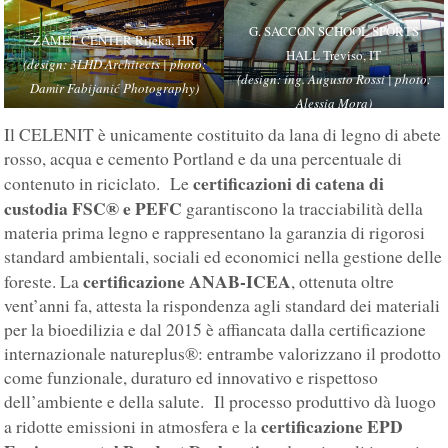
G. SACCON SCHOOL SPORTS
ZAMET CENTER Rijeka, HR
HALL Treviso, IT
(design: 3LHD Architects | photo:
(design: ing. Augusto Rossi | photo:
Damir Fabijanić Photography)
Alessia Mora)
Il CELENIT è unicamente costituito da lana di legno di abete
rosso, acqua e cemento Portland e da una percentuale di
certificazioni di catena di
contenuto in riciclato. Le
custodia FSC® e PEFC
garantiscono la tracciabilità della
materia prima legno e rappresentano la garanzia di rigorosi
standard ambientali, sociali ed economici nella gestione delle
certificazione ANAB-ICEA
foreste. La
, ottenuta oltre
vent’anni fa, attesta la rispondenza agli standard dei materiali
per la bioedilizia e dal 2015 è affiancata dalla certificazione
internazionale natureplus®: entrambe valorizzano il prodotto
come funzionale, duraturo ed innovativo e rispettoso
dell’ambiente e della salute. Il processo produttivo dà luogo
certificazione EPD
a ridotte emissioni in atmosfera e la