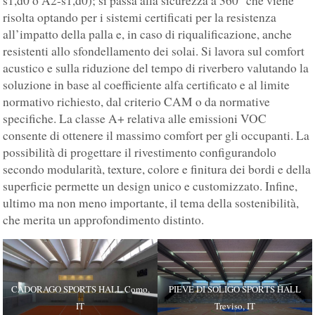
s1,d0 o A2-s1,d0); si passa alla sicurezza a 360° che viene
risolta optando per i sistemi certificati per la resistenza
all’impatto della palla e, in caso di riqualificazione, anche
resistenti allo sfondellamento dei solai. Si lavora sul comfort
acustico e sulla riduzione del tempo di riverbero valutando la
soluzione in base al coefficiente alfa certificato e al limite
normativo richiesto, dal criterio CAM o da normative
specifiche. La classe A+ relativa alle emissioni VOC
consente di ottenere il massimo comfort per gli occupanti. La
possibilità di progettare il rivestimento configurandolo
secondo modularità, texture, colore e finitura dei bordi e della
superficie permette un design unico e customizzato. Infine,
ultimo ma non meno importante, il tema della sostenibilità,
che merita un approfondimento distinto.
CADORAGO SPORTS HALL Como,
PIEVE DI SOLIGO SPORTS HALL
IT
Treviso, IT