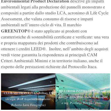
Environmental Product Declaration
descrive gli impatti
ambientali legati alla produzione dei pannelli monostrato e
compositi a partire dallo studio LCA, acronimo di Life Cycle
Assessment, che valuta consumo di risorse e impatti
ambientali nell’intero ciclo di vita. Il marchio
GREENiTOP
® è stato applicato ai prodotti con
caratteristiche di sostenibilità certificate e verificate: una vera
e propria mappatura dei prodotti che contribuiscono ad
ottenere i crediti LEED®. Inoltre, nell’ambito degli acquisti
verdi viene garantita la rispondenza ai principali CAM
Criteri Ambientali Minimi e in territorio italiano, anche il
rispetto delle prestazioni richieste dal Protocollo Itaca.
VILLORESI INSTITUTE Monza, IT
CLUB METROPOLITAN Bilbao, ES
(design: arch. Francesco de Giacomi
(design: B+R Arquitectos | photo:
e ing. Pierluigi Perego | photo:
Roberto Lara Fotografía)
photoring image studio)