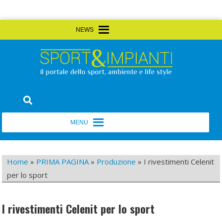
Skip
MENU
MENU
to
content
Sport&Impianti
notizie, prodotti, aziende dello sport facility
MENU
MENU
Home
»
PRIMA PAGINA
»
Produzione
»
I rivestimenti Celenit
per lo sport
I rivestimenti Celenit per lo sport