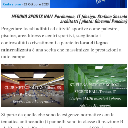
Redazione
-
23 Ottobre 2023
MEDUNO SPORTS HALL Pordenone, IT (design: Stefano Sessolo
architetti | photo: Giovanni Pancino)
Progettare locali adibiti ad attività sportive come palestre,
piscine, aree fitness e centri sportivi, scegliendo i
n lana di legno
controsoffitti o rivestimenti a parete i
mineralizzata
è una scelta che massimizza le prestazioni a
tutto campo.
ST. ELENA PRIMARY SCHOOL
CLUB METROPOLITAN Bilbao, ES
SPORTS HALL Treviso, IT
(
design: B+R Arquitectos | photo:
(design: MADE associati | photo:
Roberto Lara Fotografía
)
Adriano Marangon)
Si parte da quelle che sono le esigenze normative con la
tematica antincendio (i pannelli sono in classe di reazione B-