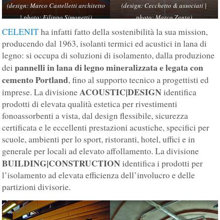
(design: Marco Castelletti architetto
(design: Cecchetto & associati |
| photo: Filippo Simonetti)
photo: Marco Zanta)
CELENIT
ha infatti fatto della sostenibilità la sua mission,
producendo dal 1963, isolanti termici ed acustici in lana di
legno: si occupa di soluzioni di isolamento, dalla produzione
pannelli in lana di legno mineralizzata e legata con
dei
cemento Portland
, fino al supporto tecnico a progettisti ed
ACOUSTIC|DESIGN
imprese. La divisione
identifica
prodotti di elevata qualità estetica per rivestimenti
fonoassorbenti a vista, dal design flessibile, sicurezza
certificata e le eccellenti prestazioni acustiche, specifici per
scuole, ambienti per lo sport, ristoranti, hotel, uffici e in
generale per locali ad elevato affollamento. La divisione
BUILDING|CONSTRUCTION
identifica i prodotti per
l’isolamento ad elevata efficienza dell’involucro e delle
partizioni divisorie.