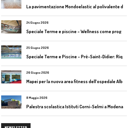
L
a pavimentazione Mondoelastic al polivalente di San Rocco Castagnaretta
24 Giugno 2026
S
peciale Terme e piscine – Wellness come progetto contemporaneo
25 Giugno 2026
S
peciale Terme e Piscine – Pré-Saint-Didier: Riqualificazione della piscina coperta
26 Giugno 2026
M
apei per la nuova area fitness dell’ospedale Alba-Bra
8 Maggio 2026
Palestra scolastica Istituti Corni-Selmi a Modena
NEWSLETTER