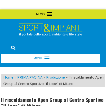
Skip
MENU
MENU
to
content
Sport&Impianti
notizie, prodotti, aziende dello sport facility
MENU
MENU
Home
»
PRIMA PAGINA
»
Produzione
»
Il riscaldamento Apen
Group al Centro Sportivo “Il Lope” di Milano
Il riscaldamento Apen Group al Centro Sportivo
“Il Lope” di Milano