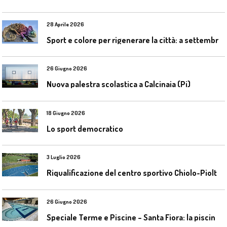
28 Aprile 2026
S
port e colore per rigenerare la città: a settembre il convegno COLORI URBANI al Mapei Stadium
26 Giugno 2026
Nuova palestra scolastica a Calcinaia (Pi)
18 Giugno 2026
Lo sport democratico
3 Luglio 2026
R
iqualificazione del centro sportivo Chiolo-Pioltelli a Monza
26 Giugno 2026
S
peciale Terme e Piscine – Santa Fiora: la piscina geotermica dell’Amiata