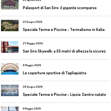
22 Aprile 2026
Palasport di San Siro: il gigante scomparso
23 Giugno 2026
S
peciale Terme e Piscine – Termalismo in Italia: verso una nuova consapevolezza tra l’antico e il moderno
27 Maggio 2026
S
an Siro Skywalk: a 55 metri di altezza la sicurezza diventa parte dell’esperienza
6 Maggio 2026
Le coperture sportive di Tagliapietra
26 Giugno 2026
S
peciale Terme e Piscine – Lipsia: Centro natatorio Sportbad am Rabet
11 Maggio 2026