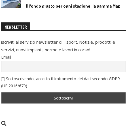
I
l fondo giusto per ogni stagione: la gamma Mapecoat TNS Base Coat di Mapei
NEWSLETTER
iscriviti al servizio newsletter di Tsport. Notizie, prodotti e
servizi, nuovi impianti, norme e lavori in corso!
Email
Sottoscrivendo, accetto il trattamento dei dati secondo GDPR
(UE 2016/679)