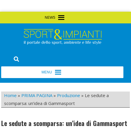
Skip
MENU
MENU
to
content
Sport&Impianti
notizie, prodotti, aziende dello sport facility
MENU
MENU
Home
»
PRIMA PAGINA
»
Produzione
»
Le sedute a
scomparsa: un’idea di Gammasport
Le sedute a scomparsa: un’idea di Gammasport