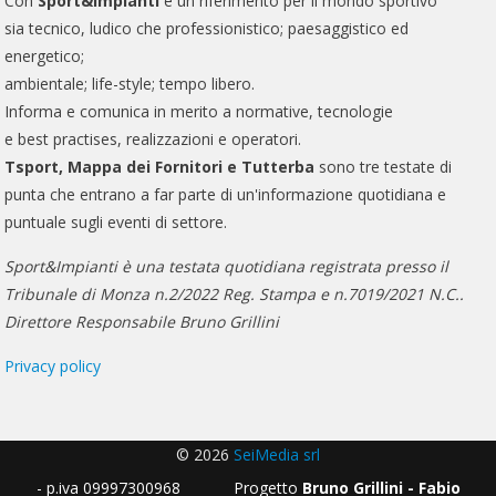
Con
Sport&Impianti
è un riferimento per il mondo sportivo
sia tecnico, ludico che professionistico; paesaggistico ed
energetico;
ambientale; life-style; tempo libero.
Informa e comunica in merito a normative, tecnologie
e best practises, realizzazioni e operatori.
Tsport, Mappa dei Fornitori e Tutterba
sono tre testate di
punta che entrano a far parte di un'informazione quotidiana e
puntuale sugli eventi di settore.
Sport&Impianti è una testata quotidiana registrata presso il
Tribunale di Monza n.2/2022 Reg. Stampa e n.7019/2021 N.C..
Direttore Responsabile Bruno Grillini
Privacy policy
© 2026
SeiMedia srl
- p.iva 09997300968 Progetto
Bruno Grillini - Fabio