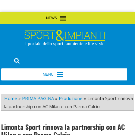
Skip
MENU
MENU
to
content
Sport&Impianti
notizie, prodotti, aziende dello sport facility
MENU
MENU
Home
»
PRIMA PAGINA
»
Produzione
»
Limonta Sport rinnova
la partnership con AC Milan e con Parma Calcio
Limonta Sport rinnova la partnership con AC
Milan e con Parma Calcio