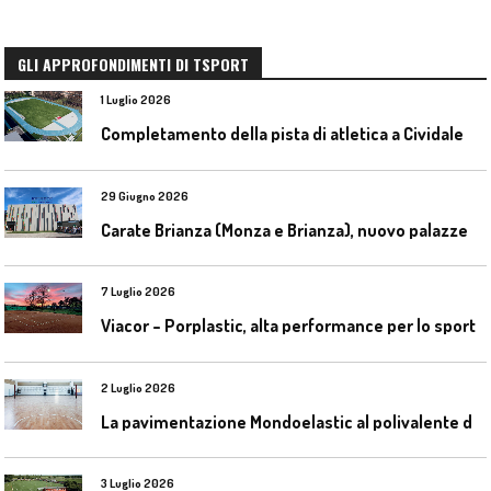
GLI APPROFONDIMENTI DI TSPORT
1 Luglio 2026
C
ompletamento della pista di atletica a Cividale del Friuli (Ud)
29 Giugno 2026
C
arate Brianza (Monza e Brianza), nuovo palazzetto dello sport
7 Luglio 2026
Viacor – Porplastic, alta performance per lo sport
2 Luglio 2026
L
a pavimentazione Mondoelastic al polivalente di San Rocco Castagnaretta
3 Luglio 2026