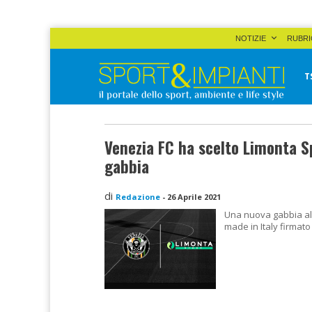
Skip
NOTIZIE
RUBRI
to
content
T
Sport&Impianti
notizie, prodotti, aziende dello sport facility
Venezia FC ha scelto Limonta S
gabbia
di
Redazione
-
26 Aprile 2021
Una nuova gabbia al T
made in Italy firmato