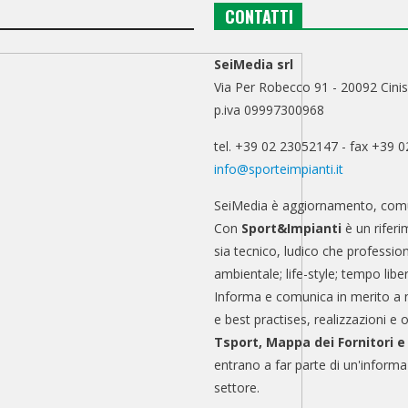
CONTATTI
SeiMedia srl
Via Per Robecco 91 - 20092 Cinis
p.iva 09997300968
tel. +39 02 23052147 - fax +39 
info@sporteimpianti.it
SeiMedia è aggiornamento, comu
Con
Sport&Impianti
è un riferi
sia tecnico, ludico che professio
ambientale; life-style; tempo libe
Informa e comunica in merito a 
e best practises, realizzazioni e 
Tsport, Mappa dei Fornitori 
entrano a far parte di un'informa
settore.