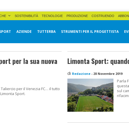
CHE
SOSTENIBILITÀ
TECNOLOGIE
PRODUZIONE
COSTRUENDO
ABBON
SPORT
AZIENDE
TUTTERBA
STRUMENTI PER IL PROGETTISTA
EV
port per la sua nuova
Limonta Sport: quando 
di
Redazione
-
28 Novembre 2019
Parla 
questa 
aliercio per il Venezia FC… il tutto
sul cam
 Limonta Sport.
rifaci