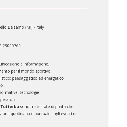
ello Balsamo (MI) - Italy
02 23055769
nicazione e informazione.
mento per il mondo sportivo
nistico; paesaggistico ed energetico;
ro.
normative, tecnologie
operatori.
e Tutterba
sono tre testate di punta che
zione quotidiana e puntuale sugli eventi di