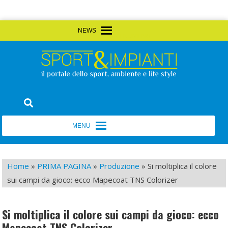
Skip
MENU
MENU
to
content
Sport&Impianti
notizie, prodotti, aziende dello sport facility
MENU
MENU
Home
»
PRIMA PAGINA
»
Produzione
»
Si moltiplica il colore
sui campi da gioco: ecco Mapecoat TNS Colorizer
Si moltiplica il colore sui campi da gioco: ecco
Mapecoat TNS Colorizer