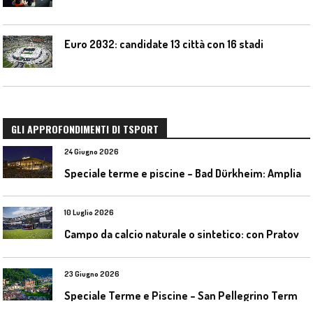
Euro 2032: candidate 13 città con 16 stadi
GLI APPROFONDIMENTI DI TSPORT
24 Giugno 2026
S
peciale terme e piscine – Bad Dürkheim: Ampliamento del parco acquatico Salinarium con un’area termale
10 Luglio 2026
C
ampo da calcio naturale o sintetico: con Pratoverde la manutenzione fa la differenza
23 Giugno 2026
S
peciale Terme e Piscine – San Pellegrino Terme da ieri a domani