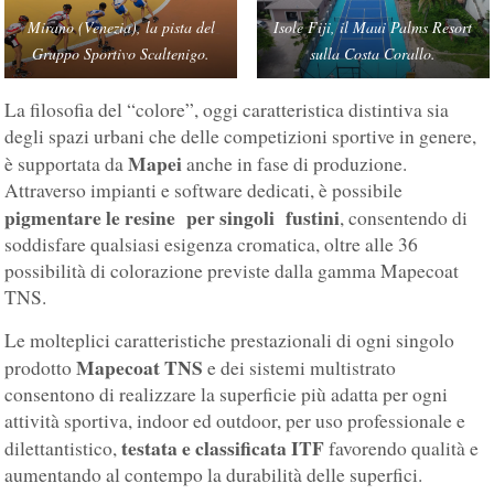
Mirano (Venezia), la pista del
Isole Fiji, il Maui Palms Resort
Gruppo Sportivo Scaltenigo.
sulla Costa Corallo.
La filosofia del “colore”, oggi caratteristica distintiva sia
degli spazi urbani che delle competizioni sportive in genere,
Mapei
è supportata da
anche in fase di produzione.
Attraverso impianti e software dedicati, è possibile
pigmentare le resine per singoli fustini
, consentendo di
soddisfare qualsiasi esigenza cromatica, oltre alle 36
possibilità di colorazione previste dalla gamma Mapecoat
TNS.
Le molteplici caratteristiche prestazionali di ogni singolo
Mapecoat TNS
prodotto
e dei sistemi multistrato
consentono di realizzare la superficie più adatta per ogni
attività sportiva, indoor ed outdoor, per uso professionale e
testata e classificata ITF
dilettantistico,
favorendo qualità e
aumentando al contempo la durabilità delle superfici.