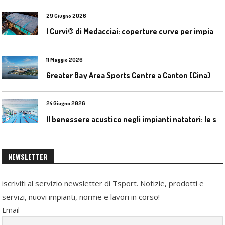
29 Giugno 2026
I
Curvi® di Medacciai: coperture curve per impianti acquatici
11 Maggio 2026
Greater Bay Area Sports Centre a Canton (Cina)
24 Giugno 2026
I
l benessere acustico negli impianti natatori: le soluzioni Celenit
NEWSLETTER
iscriviti al servizio newsletter di Tsport. Notizie, prodotti e
servizi, nuovi impianti, norme e lavori in corso!
Email