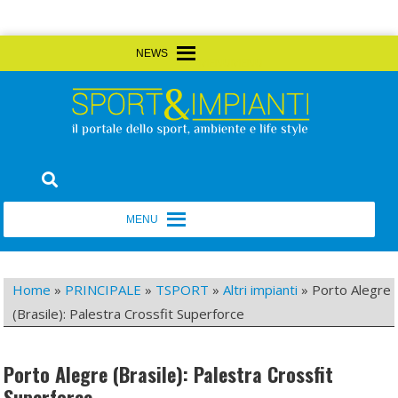
Skip
MENU
MENU
to
content
Sport&Impianti
notizie, prodotti, aziende dello sport facility
MENU
MENU
Home
»
PRINCIPALE
»
TSPORT
»
Altri impianti
»
Porto Alegre
(Brasile): Palestra Crossfit Superforce
Porto Alegre (Brasile): Palestra Crossfit
Superforce