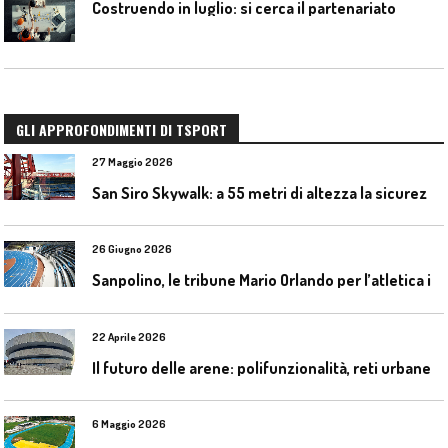
Costruendo in luglio: si cerca il partenariato
GLI APPROFONDIMENTI DI TSPORT
27 Maggio 2026
S
an Siro Skywalk: a 55 metri di altezza la sicurezza diventa parte dell’esperienza
26 Giugno 2026
S
anpolino, le tribune Mario Orlando per l’atletica indoor
22 Aprile 2026
I
l futuro delle arene: polifunzionalità, reti urbane e competizione globale
6 Maggio 2026