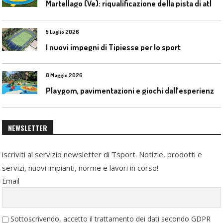
M
artellago (Ve): riqualificazione della pista di atletica
5 Luglio 2026
I nuovi impegni di Tipiesse per lo sport
8 Maggio 2026
P
laygom, pavimentazioni e giochi dall’esperienza di Gatim nel reimpiego della gomma usata
NEWSLETTER
iscriviti al servizio newsletter di Tsport. Notizie, prodotti e
servizi, nuovi impianti, norme e lavori in corso!
Email
Sottoscrivendo, accetto il trattamento dei dati secondo GDPR