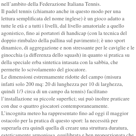
nell’ambito della Federazione Italiana Tennis.
Il padel tennis (chiamato anche in questo modo per una
lettura semplificata del nome inglese) è un gioco adatto a
tutte le età e a tutti i livelli, dal livello amatoriale a quello
agonistico, fino ai portatori di handicap (con la tecnica del
doppio rimbalzo della pallina sul pavimento); è uno sport
dinamico, di aggregazione e non stressante per le caviglie e le
ginocchia (a differenza dello squash) in quanto si pratica su
della speciale erba sintetica intasata con la sabbia, che
permette lo scivolamento del giocatore.
Le dimensioni estremamente ridotte del campo (misura
infatti solo 200 mq: 20 di lunghezza per 10 di larghezza,
quindi 1/3 circa di un campo da tennis) facilitano
l’installazione su piccole superfici; sui può inoltre praticare
con due o quattro giocatori contemporaneamente.
L’incognita meteo ha rappresentato fino ad oggi il maggior
ostacolo per la pratica di questo sport: la necessità per
superarla era quindi quella di creare una struttura duratura,
esteticamente armoniosa, equilibrata e ben proporzionata che