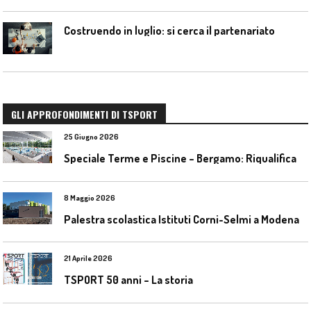
Costruendo in luglio: si cerca il partenariato
GLI APPROFONDIMENTI DI TSPORT
25 Giugno 2026
S
peciale Terme e Piscine – Bergamo: Riqualificazione delle piscine Italcementi
8 Maggio 2026
Palestra scolastica Istituti Corni-Selmi a Modena
21 Aprile 2026
TSPORT 50 anni – La storia