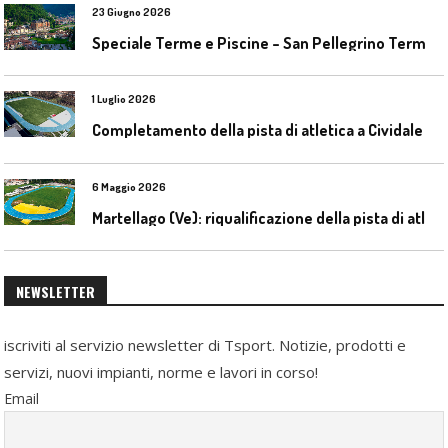
23 Giugno 2026
S
peciale Terme e Piscine – San Pellegrino Terme da ieri a domani
1 Luglio 2026
C
ompletamento della pista di atletica a Cividale del Friuli (Ud)
6 Maggio 2026
M
artellago (Ve): riqualificazione della pista di atletica
NEWSLETTER
iscriviti al servizio newsletter di Tsport. Notizie, prodotti e
servizi, nuovi impianti, norme e lavori in corso!
Email