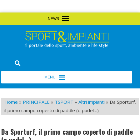
Skip
MENU
MENU
to
content
Sport&Impianti
notizie, prodotti, aziende dello sport facility
MENU
MENU
Home
»
PRINCIPALE
»
TSPORT
»
Altri impianti
»
Da Sporturf,
il primo campo coperto di paddle (o padel…)
Da Sporturf, il primo campo coperto di paddle
(o padel…)