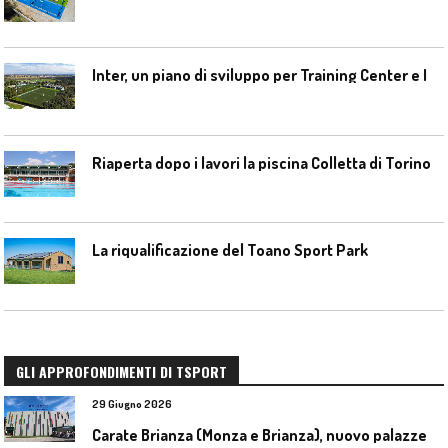
I
nter, un piano di sviluppo per Training Center e Interello
Riaperta dopo i lavori la piscina Colletta di Torino
La riqualificazione del Toano Sport Park
GLI APPROFONDIMENTI DI TSPORT
29 Giugno 2026
C
arate Brianza (Monza e Brianza), nuovo palazzetto dello sport