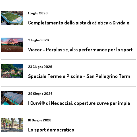
1 Luglio 2026
C
ompletamento della pista di atletica a Cividale del Friuli (Ud)
7 Luglio 2026
Viacor – Porplastic, alta performance per lo sport
23 Giugno 2026
S
peciale Terme e Piscine – San Pellegrino Terme da ieri a domani
29 Giugno 2026
I
Curvi® di Medacciai: coperture curve per impianti acquatici
18 Giugno 2026
Lo sport democratico