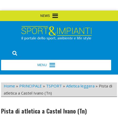
Skip
MENU
MENU
to
content
Sport&Impianti
notizie, prodotti, aziende dello sport facility
MENU
MENU
Home
»
PRINCIPALE
»
TSPORT
»
Atletica leggera
»
Pista di
atletica a Castel Ivano (Tn)
Pista di atletica a Castel Ivano (Tn)