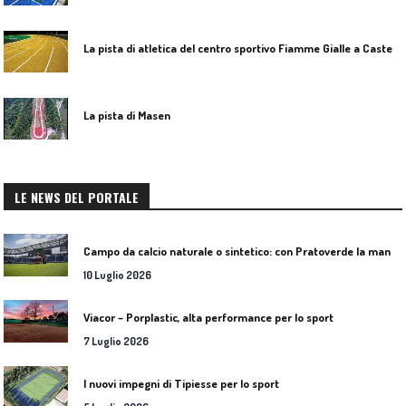
L
a pista di atletica del centro sportivo Fiamme Gialle a Castelporziano
La pista di Masen
LE NEWS DEL PORTALE
C
ampo da calcio naturale o sintetico: con Pratoverde la manutenzione fa la differenza
10 Luglio 2026
Viacor – Porplastic, alta performance per lo sport
7 Luglio 2026
I nuovi impegni di Tipiesse per lo sport