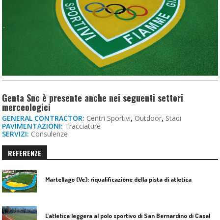
Genta Snc è presente anche nei seguenti settori
merceologici
GENERAL CONTRACTOR:
Centri Sportivi
,
Outdoor
,
Stadi
PAVIMENTAZIONI:
Tracciature
SERVIZI:
Consulenze
REFERENZE
Martellago (Ve): riqualificazione della pista di atletica
L
’atletica leggera al polo sportivo di San Bernardino di Casale Monferrato