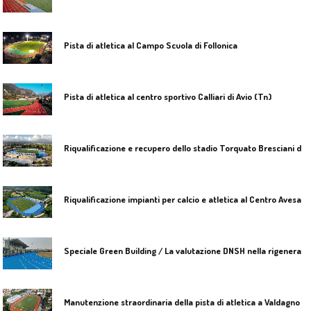
Pista di atletica al Campo Scuola di Follonica
Pista di atletica al centro sportivo Calliari di Avio (Tn)
R
iqualificazione e recupero dello stadio Torquato Bresciani di Viareggio
R
iqualificazione impianti per calcio e atletica al Centro Avesani di Verona
S
peciale Green Building / La valutazione DNSH nella rigenerazione di una pista di atletica
M
anutenzione straordinaria della pista di atletica a Valdagno (Vi)