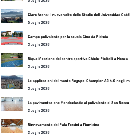
5 Luglio 2026
C
laro Arena: il nuovo volto dello Stadio dell’Universidad Católica
5 Luglio 2026
Campo polivalente per la scuola Cino da Pistoia
3 Luglio 2026
Riqualificazione del centro sportivo Chiolo-Pioltelli a Monza
3 Luglio 2026
L
e applicazioni del manto Regupol Champion AG 4.0 negli impianti di atletica leggera
3 Luglio 2026
L
a pavimentazione Mondoelastic al polivalente di San Rocco Castagnaretta
2 Luglio 2026
Rinnovamento del Pala Fersini a Fiumicino
2 Luglio 2026