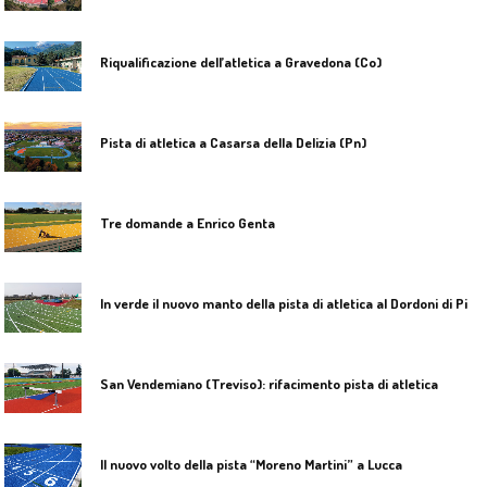
Riqualificazione dell’atletica a Gravedona (Co)
Pista di atletica a Casarsa della Delizia (Pn)
Tre domande a Enrico Genta
I
n verde il nuovo manto della pista di atletica al Dordoni di Piacenza
San Vendemiano (Treviso): rifacimento pista di atletica
Il nuovo volto della pista “Moreno Martini” a Lucca