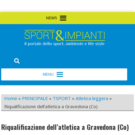
Skip
MENU
MENU
to
content
Sport&Impianti
notizie, prodotti, aziende dello sport facility
MENU
MENU
Home
»
PRINCIPALE
»
TSPORT
»
Atletica leggera
»
Riqualificazione dell’atletica a Gravedona (Co)
Riqualificazione dell’atletica a Gravedona (Co)