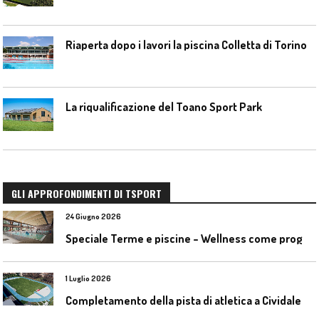
Riaperta dopo i lavori la piscina Colletta di Torino
La riqualificazione del Toano Sport Park
GLI APPROFONDIMENTI DI TSPORT
24 Giugno 2026
S
peciale Terme e piscine – Wellness come progetto contemporaneo
1 Luglio 2026
C
ompletamento della pista di atletica a Cividale del Friuli (Ud)