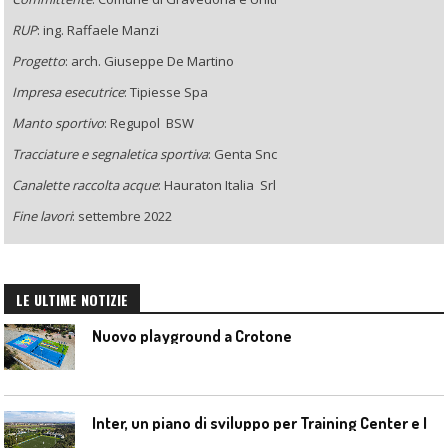
RUP
: ing. Raffaele Manzi
Progetto
: arch. Giuseppe De Martino
Impresa esecutrice
: Tipiesse Spa
Manto sportivo
: Regupol
BSW
Tracciature e segnaletica sportiva
:
Genta Snc
Canalette raccolta acque
:
Hauraton Italia
Srl
Fine lavori
: settembre 2022
LE ULTIME NOTIZIE
Nuovo playground a Crotone
I
nter, un piano di sviluppo per Training Center e Interello