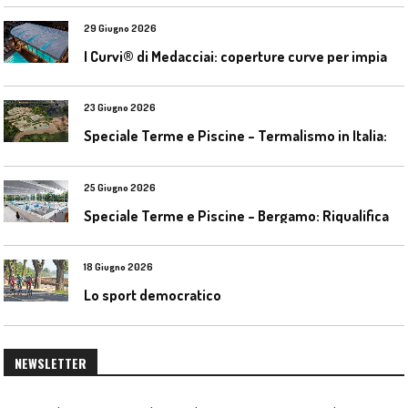
29 Giugno 2026
I
Curvi® di Medacciai: coperture curve per impianti acquatici
23 Giugno 2026
S
peciale Terme e Piscine – Termalismo in Italia: verso una nuova consapevolezza tra l’antico e il moderno
25 Giugno 2026
S
peciale Terme e Piscine – Bergamo: Riqualificazione delle piscine Italcementi
18 Giugno 2026
Lo sport democratico
NEWSLETTER