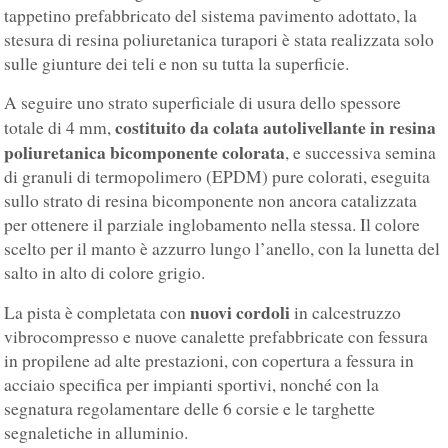
tappetino prefabbricato del sistema pavimento adottato, la
stesura di resina poliuretanica turapori è stata realizzata solo
sulle giunture dei teli e non su tutta la superficie.
A seguire uno strato superficiale di usura dello spessore
costituito da colata autolivellante in resina
totale di 4 mm,
poliuretanica bicomponente colorata
, e successiva semina
di granuli di termopolimero (EPDM) pure colorati, eseguita
sullo strato di resina bicomponente non ancora catalizzata
per ottenere il parziale inglobamento nella stessa. Il colore
scelto per il manto è azzurro lungo l’anello, con la lunetta del
salto in alto di colore grigio.
nuovi cordoli
La pista è completata con
in calcestruzzo
vibrocompresso e nuove canalette prefabbricate con fessura
in propilene ad alte prestazioni, con copertura a fessura in
acciaio specifica per impianti sportivi, nonché con la
segnatura regolamentare delle 6 corsie e le targhette
segnaletiche in alluminio.