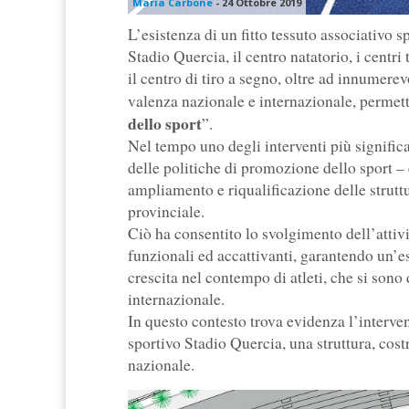
Maria Carbone
-
24 Ottobre 2019
L’esistenza di un fitto tessuto associativo sp
Stadio Quercia, il centro natatorio, i centri
il centro di tiro a segno, oltre ad innumerev
valenza nazionale e internazionale, permette
dello sport
”.
Nel tempo uno degli interventi più signifi
delle politiche di promozione dello sport 
ampliamento e riqualificazione delle struttu
provinciale.
Ciò ha consentito lo svolgimento dell’attivi
funzionali ed accattivanti, garantendo un’este
crescita nel contempo di atleti, che si sono d
internazionale.
In questo contesto trova evidenza l’interve
sportivo Stadio Quercia, una struttura, cost
nazionale.