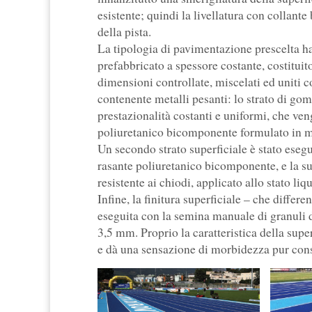
esistente; quindi la livellatura con collante
della pista.
La tipologia di pavimentazione prescelta ha
prefabbricato a spessore costante, costitui
dimensioni controllate, miscelati ed unit
contenente metalli pesanti: lo strato di gom
prestazionalità costanti e uniformi, che ve
poliuretanico bicomponente formulato in m
Un secondo strato superficiale è stato esegu
rasante poliuretanico bicomponente, e la su
resistente ai chiodi, applicato allo stato liq
Infine, la finitura superficiale – che diffe
eseguita con la semina manuale di granuli
3,5 mm. Proprio la caratteristica della su
e dà una sensazione di morbidezza pur cons