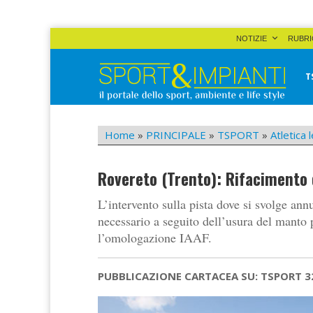
Skip
NOTIZIE
RUBRI
to
content
T
Sport&Impianti
notizie, prodotti, aziende dello sport facility
Home
»
PRINCIPALE
»
TSPORT
»
Atletica 
Rovereto (Trento): Rifacimento d
L’intervento sulla pista dove si svolge ann
necessario a seguito dell’usura del manto 
l’omologazione IAAF.
PUBBLICAZIONE CARTACEA SU: TSPORT 3