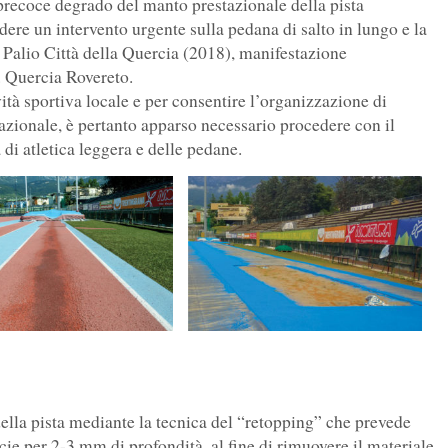
l precoce degrado del manto prestazionale della pista
dere un intervento urgente sulla pedana di salto in lungo e la
4° Palio Città della Quercia (2018), manifestazione
. Quercia Rovereto.
ità sportiva locale e per consentire l’organizzazione di
nazionale, è pertanto apparso necessario procedere con il
 di atletica leggera e delle pedane.
della pista mediante la tecnica del “retopping” che prevede
cie per 2-3 mm di profondità, al fine di rimuovere il materiale