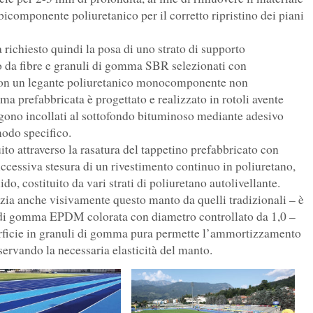
 bicomponente poliuretanico per il corretto ripristino dei piani
 richiesto quindi la posa di uno strato di supporto
to da fibre e granuli di gomma SBR selezionati con
i con un legante poliuretanico monocomponente non
ma prefabbricata è progettato e realizzato in rotoli avente
ngono incollati al sottofondo bituminoso mediante adesivo
odo specifico.
ito attraverso la rasatura del tappetino prefabbricato con
ccessiva stesura di un rivestimento continuo in poliuretano,
uido, costituito da vari strati di poliuretano autolivellante.
renzia anche visivamente questo manto da quelli tradizionali – è
 di gomma EPDM colorata con diametro controllato da 1,0 –
perficie in granuli di gomma pura permette l’ammortizzamento
ervando la necessaria elasticità del manto.