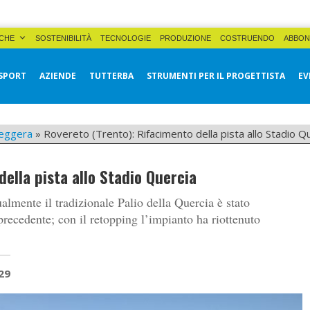
CHE
SOSTENIBILITÀ
TECNOLOGIE
PRODUZIONE
COSTRUENDO
ABBON
SPORT
AZIENDE
TUTTERBA
STRUMENTI PER IL PROGETTISTA
EV
leggera
»
Rovereto (Trento): Rifacimento della pista allo Stadio Q
ella pista allo Stadio Quercia
ualmente il tradizionale Palio della Quercia è stato
precedente; con il retopping l’impianto ha riottenuto
29