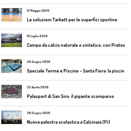
12 Maggio 2026
Le soluzioni Tarkett per le superfici sportive
10 Luglio 2026
C
ampo da calcio naturale o sintetico: con Pratoverde la manutenzione fa la differenza
26 Giugno 2026
S
peciale Terme e Piscine – Santa Fiora: la piscina geotermica dell’Amiata
22 Aprile 2026
Palasport di San Siro: il gigante scomparso
26 Giugno 2026
Nuova palestra scolastica a Calcinaia (Pi)