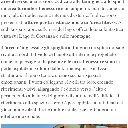
aree diverse
famiglie
sport
: una sezione dedicata alle
e allo
,
termale
benessere
un’area
e
e un ampio mondo di saune con
un totale di dodici saune interne ed esterne. Inoltre, sono
strutture per la ristorazione e un’area fitness
presenti
. A
sud, la spa si apre sulle rive del lago, offrendo una fantastica
vista sul Lago di Costanza e sulle montagne.
L’area d’ingresso e gli spogliatoi
fungono da spina dorsale
rivolta a nord. Il livello del nuoto all’interno è progettato
le piscine e le aree benessere
come un paesaggio:
sono in
parte ospitate in volumi dalle forme espressive. Essi
strutturano il piano terra e creano scenari spaziali
emozionanti. I vuoti collegano i livelli tra loro, creando
riferimenti visivi, allargando l’edificio verso l’alto e
permettendo alla luce del giorno di entrare nell’edificio. Il
riferimento allo spazio esterno è percepibile su tutti i lati e il
gioco mutevole di luci e ombre conferisce agli interni un
effetto emozionale.