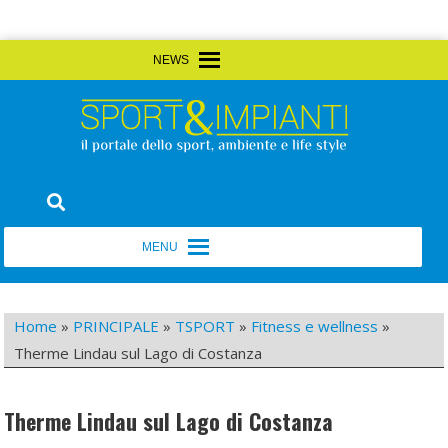
Skip
MENU
MENU
to
content
Sport&Impianti
notizie, prodotti, aziende dello sport facility
MENU
MENU
Home
»
PRINCIPALE
»
TSPORT
»
Fitness e wellness
»
Therme Lindau sul Lago di Costanza
Therme Lindau sul Lago di Costanza