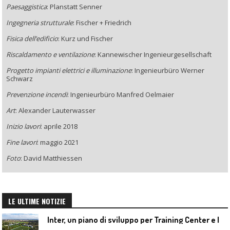
Paesaggistica
: Planstatt Senner
Ingegneria strutturale
:
Fischer + Friedrich
Fisica dell’edificio
: Kurz und Fischer
Riscaldamento e ventilazione
: Kannewischer Ingenieurgesellschaft
Progetto impianti elettrici e illuminazione
: Ingenieurbüro Werner
Schwarz
Prevenzione incendi
:
Ingenieurbüro Manfred Oelmaier
Art
: Alexander Lauterwasser
Inizio lavori
: aprile 2018
Fine lavori
: maggio 2021
Foto
: David Matthiessen
LE ULTIME NOTIZIE
I
nter, un piano di sviluppo per Training Center e Interello