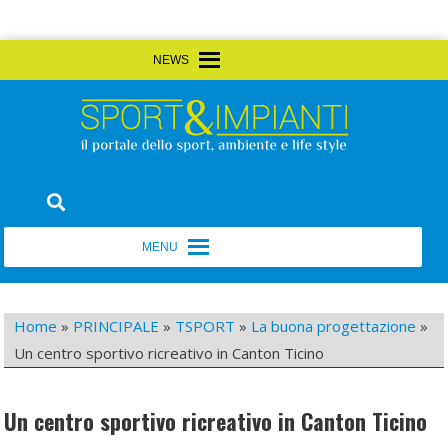
Skip
MENU
MENU
to
content
Sport&Impianti
notizie, prodotti, aziende dello sport facility
MENU
MENU
Home
»
PRINCIPALE
»
TSPORT
»
La buona progettazione
»
Un centro sportivo ricreativo in Canton Ticino
Un centro sportivo ricreativo in Canton Ticino