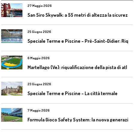
27 Maggio 2026
S
an Siro Skywalk: a 55 metri di altezza la sicurezza diventa parte dell’esperienza
25 Giugno 2026
S
peciale Terme e Piscine – Pré-Saint-Didier: Riqualificazione della piscina coperta
6 Maggio 2026
M
artellago (Ve): riqualificazione della pista di atletica
23 Giugno 2026
Speciale Terme e Piscine – La città termale
7 Maggio 2026
F
ormula Gioco Safety System: la nuova generazione di pavimentazioni antitrauma