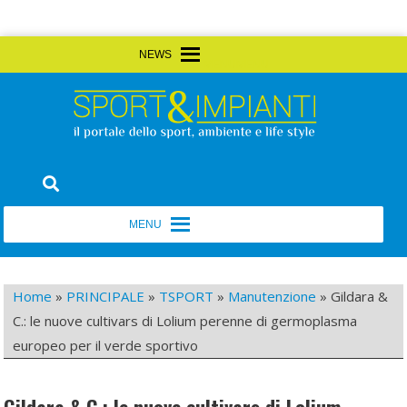
Skip
MENU
MENU
to
content
Sport&Impianti
notizie, prodotti, aziende dello sport facility
MENU
MENU
Home
»
PRINCIPALE
»
TSPORT
»
Manutenzione
»
Gildara &
C.: le nuove cultivars di Lolium perenne di germoplasma
europeo per il verde sportivo