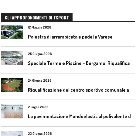
GLI APPROFONDIMENTI DI TSPORT
12 Maggio 2026
Palestra di arrampicata e padel a Varese
25 Giugno 2026
S
peciale Terme e Piscine – Bergamo: Riqualificazione delle piscine Italcementi
24 Giugno 2026
R
iqualificazione del centro sportivo comunale a Bresso (Mi)
2 Luglio 2026
L
a pavimentazione Mondoelastic al polivalente di San Rocco Castagnaretta
23 Giugno 2026