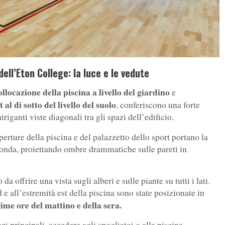
ell’Eton College: la luce e le vedute
ollocazione della piscina a livello del giardino
e
al di sotto del livello del suolo
, conferiscono una forte
riganti viste diagonali tra gli spazi dell’edificio.
perture della piscina e del palazzetto dello sport portano la
ofonda, proiettando ombre drammatiche sulle pareti in
 offrire una vista sugli alberi e sulle piante su tutti i lati.
 e all’estremità est della piscina sono state posizionate in
ime ore del mattino e della sera.
zi principali, accedere agli spogliatoi o alla piscina