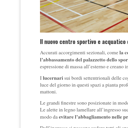
Il nuovo centro sportivo e acquatico d
la c
Accurati accorgimenti sezionali, come
l’abbassamento del palazzetto dello sport 
espressione di massa all’esterno e creano int
lucernari
I
sui bordi settentrionali delle co
luce del giorno in questi spazi a pianta pr
mattoni.
Le grandi finestre sono posizionate in modo da
Le alette in legno lamellare all’ingresso sud
evitare l’abbagliamento nelle pr
modo da
Dall’ingresso si possono vedere tutti gli spa