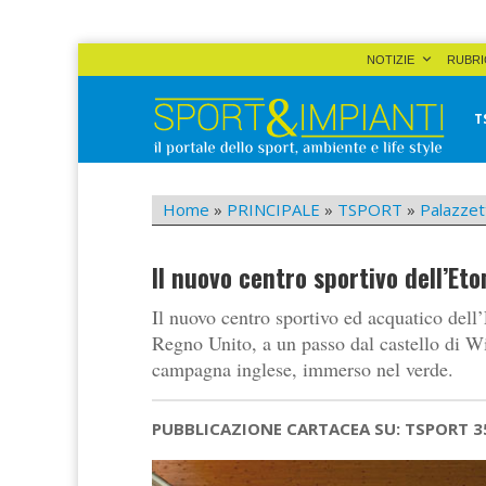
Skip
NOTIZIE
RUBRI
to
content
T
Sport&Impianti
notizie, prodotti, aziende dello sport facility
Home
»
PRINCIPALE
»
TSPORT
»
Palazzet
Il nuovo centro sportivo dell’Et
Il nuovo centro sportivo ed acquatico dell’
Regno Unito, a un passo dal castello di Wi
campagna inglese, immerso nel verde.
PUBBLICAZIONE CARTACEA SU: TSPORT 3