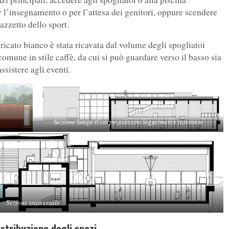
er l’insegnamento o per l’attesa dei genitori, oppure scendere
azzetto dello sport.
icato bianco è stata ricavata dal volume degli spogliatoi
 comune in stile caffè, da cui si può guardare verso il basso sia
assistere agli eventi.
S
ezione lungo il corpo palestra leggermente interrato
Sezione trasversale
istribuzione degli spazi