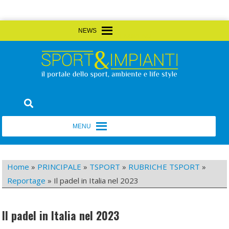
Skip
MENU
MENU
to
content
Sport&Impianti
notizie, prodotti, aziende dello sport facility
MENU
MENU
Home
»
PRINCIPALE
»
TSPORT
»
RUBRICHE TSPORT
»
Reportage
»
Il padel in Italia nel 2023
Il padel in Italia nel 2023