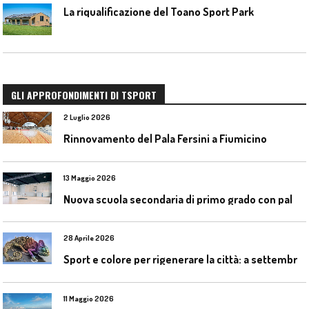
La riqualificazione del Toano Sport Park
GLI APPROFONDIMENTI DI TSPORT
2 Luglio 2026
Rinnovamento del Pala Fersini a Fiumicino
13 Maggio 2026
N
uova scuola secondaria di primo grado con palestra a Ozzano Emilia
28 Aprile 2026
S
port e colore per rigenerare la città: a settembre il convegno COLORI URBANI al Mapei Stadium
11 Maggio 2026