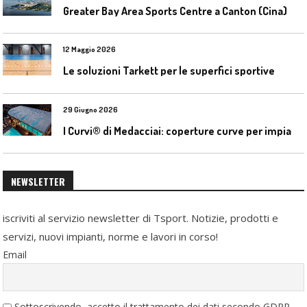
Greater Bay Area Sports Centre a Canton (Cina)
12 Maggio 2026
Le soluzioni Tarkett per le superfici sportive
29 Giugno 2026
I
Curvi® di Medacciai: coperture curve per impianti acquatici
NEWSLETTER
iscriviti al servizio newsletter di Tsport. Notizie, prodotti e
servizi, nuovi impianti, norme e lavori in corso!
Email
Sottoscrivendo, accetto il trattamento dei dati secondo GDPR