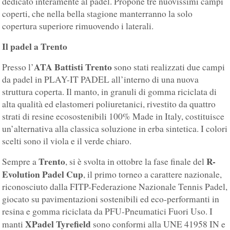
dedicato interamente al padel. Propone tre nuovissimi campi
coperti, che nella bella stagione manterranno la solo
copertura superiore rimuovendo i laterali.
Il padel a Trento
ATA Battisti Trento
Presso l’
sono stati realizzati due campi
da padel in PLAY-IT PADEL all’interno di una nuova
struttura coperta. Il manto, in granuli di gomma riciclata di
alta qualità ed elastomeri poliuretanici, rivestito da quattro
strati di resine ecosostenibili 100% Made in Italy, costituisce
un’alternativa alla classica soluzione in erba sintetica. I colori
scelti sono il viola e il verde chiaro.
Trento
R-
Sempre a
, si è svolta in ottobre la fase finale del
Evolution Padel Cup
, il primo torneo a carattere nazionale,
riconosciuto dalla FITP-Federazione Nazionale Tennis Padel,
giocato su pavimentazioni sostenibili ed eco-performanti in
resina e gomma riciclata da PFU-Pneumatici Fuori Uso. I
XPadel Tyrefield
manti
sono conformi alla UNE 41958 IN e