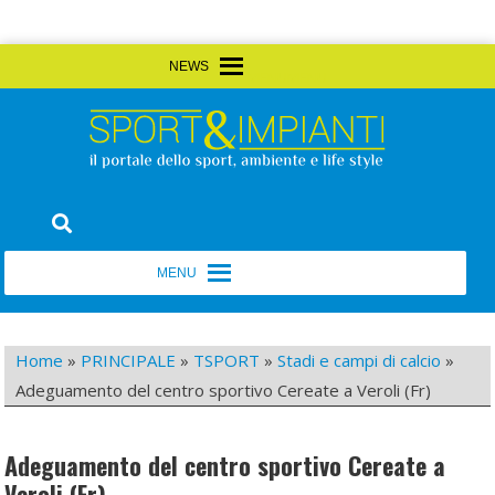
Skip
MENU
MENU
to
content
Sport&Impianti
notizie, prodotti, aziende dello sport facility
MENU
MENU
Home
»
PRINCIPALE
»
TSPORT
»
Stadi e campi di calcio
»
Adeguamento del centro sportivo Cereate a Veroli (Fr)
Adeguamento del centro sportivo Cereate a
Veroli (Fr)