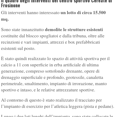
Il quadro degli interventi del centro sportivo Cereate di
Frosinone
un lotto di circa 15.500
Gli interventi hanno interessato
mq.
demolite le strutture esistenti
Sono state innanzitutto
costituite dal blocco spogliatoi e dalla tribuna, oltre alle
recinzioni e vari impianti, attrezzi e box prefabbricati
esistenti sul posto.
È stato quindi realizzato lo spazio di attività sportiva per il
calcio a 11 con superficie in erba artificiale di ultima
generazione, compreso sottofondo drenante, opere di
drenaggio superficiale e profondo, geotessile, canaletta
perimetrale, smaltimento, impianto di irrorazione, manto
sportivo e intaso, e le relative attrezzature sportive.
Al contorno di questo è stato realizzato il tracciato per
l’impianto di esercizio per l’atletica leggera (pista e pedane).
Lungo i due lati lunghi dell’impianto, sono state collocate le