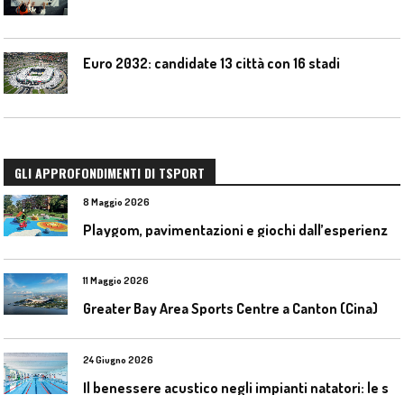
Euro 2032: candidate 13 città con 16 stadi
GLI APPROFONDIMENTI DI TSPORT
8 Maggio 2026
P
laygom, pavimentazioni e giochi dall’esperienza di Gatim nel reimpiego della gomma usata
11 Maggio 2026
Greater Bay Area Sports Centre a Canton (Cina)
24 Giugno 2026
I
l benessere acustico negli impianti natatori: le soluzioni Celenit