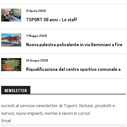
21 Aprile 2026
TSPORT 50 anni – Lo staff
7 Maggio 2026
N
uova palestra polivalente in via Geminiani a Firenze
24 Giugno 2026
R
iqualificazione del centro sportivo comunale a Bresso (Mi)
NEWSLETTER
iscriviti al servizio newsletter di Tsport. Notizie, prodotti e
servizi, nuovi impianti, norme e lavori in corso!
Email