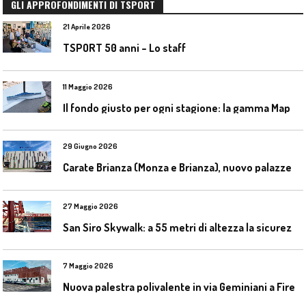
GLI APPROFONDIMENTI DI TSPORT
21 Aprile 2026
TSPORT 50 anni – Lo staff
11 Maggio 2026
I
l fondo giusto per ogni stagione: la gamma Mapecoat TNS Base Coat di Mapei
29 Giugno 2026
C
arate Brianza (Monza e Brianza), nuovo palazzetto dello sport
27 Maggio 2026
S
an Siro Skywalk: a 55 metri di altezza la sicurezza diventa parte dell’esperienza
7 Maggio 2026
N
uova palestra polivalente in via Geminiani a Firenze