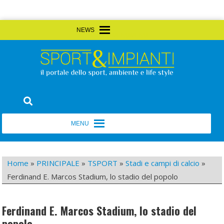
Skip
MENU
MENU
to
content
Sport&Impianti
notizie, prodotti, aziende dello sport facility
MENU
MENU
Home
»
PRINCIPALE
»
TSPORT
»
Stadi e campi di calcio
»
Ferdinand E. Marcos Stadium, lo stadio del popolo
Ferdinand E. Marcos Stadium, lo stadio del
popolo