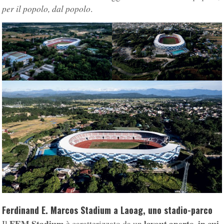
per il popolo, dal popolo
.
Ferdinand E. Marcos Stadium a Laoag, uno stadio-parco
FEM Stadium
layout aperto, in cui
Il
è caratterizzato da un