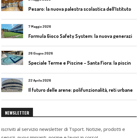
P
esaro: la nuova palestra scolastica dell’Istituto Comprensivo Olivieri
7 Maggio 2026
F
ormula Gioco Safety System: la nuova generazione di pavimentazioni antitrauma
26 Giugno 2026
S
peciale Terme e Piscine – Santa Fiora: la piscina geotermica dell’Amiata
22 Aprile 2026
I
l futuro delle arene: polifunzionalità, reti urbane e competizione globale
NEWSLETTER
iscriviti al servizio newsletter di Tsport. Notizie, prodotti e
servizi, nuovi impianti, norme e lavori in corso!