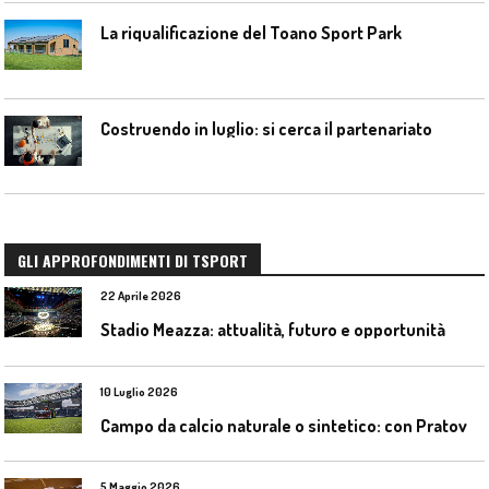
La riqualificazione del Toano Sport Park
Costruendo in luglio: si cerca il partenariato
GLI APPROFONDIMENTI DI TSPORT
22 Aprile 2026
Stadio Meazza: attualità, futuro e opportunità
10 Luglio 2026
C
ampo da calcio naturale o sintetico: con Pratoverde la manutenzione fa la differenza
5 Maggio 2026