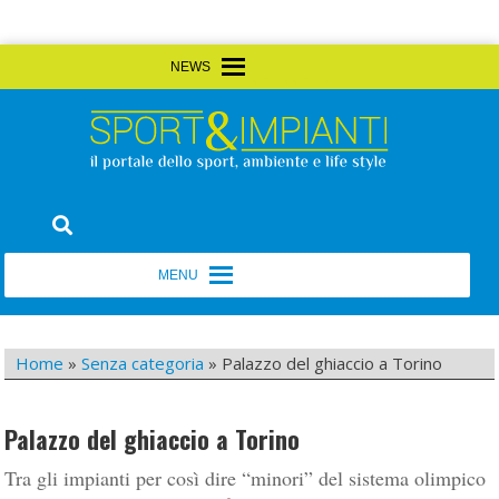
Skip
MENU
MENU
to
content
Sport&Impianti
notizie, prodotti, aziende dello sport facility
MENU
MENU
Home
»
Senza categoria
»
Palazzo del ghiaccio a Torino
Palazzo del ghiaccio a Torino
Tra gli impianti per così dire “minori” del sistema olimpico