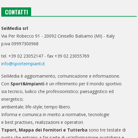
CONTATTI
SeiMedia srl
Via Per Robecco 91 - 20092 Cinisello Balsamo (MI) - Italy
p.iva 09997300968
tel. +39 02 23052147 - fax +39 02 23055769
info@sporteimpianti.it
SeiMedia è aggiornamento, comunicazione e informazione.
Con
Sport&Impianti
è un riferimento per il mondo sportivo
sia tecnico, ludico che professionistico; paesaggistico ed
energetico;
ambientale; life-style; tempo libero.
Informa e comunica in merito a normative, tecnologie
e best practises, realizzazioni e operatori.
Tsport, Mappa dei Fornitori e Tutterba
sono tre testate di
punta che entrano a far parte di un'informazione quotidiana e