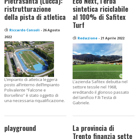
Pietrasanta (Lucca):
Eco Next, l’erba
ristrutturazione
sintetica riciclabile
della pista di atletica
al 100% di Safitex
Turf
di
Riccardo Consoli
-
26 Agosto
2022
di
Redazione
-
21 Aprile 2022
L’impianto di atletica leggera
L’azienda Safitex debutta nel
posto all’interno dell’Impianto
settore tessile nel 1968,
Polivalente “Falcone e
ereditando il glorioso passato
Borsellino” è stato oggetto di
del lanificio F.lli Testa di
una necessaria riqualificazione.
Gabriele.
playground
La provincia di
Trento finanzia sette