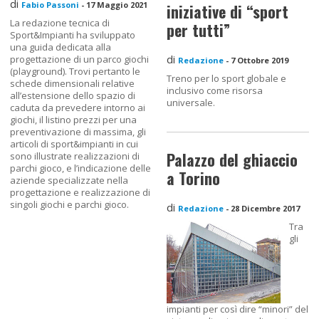
di
Fabio Passoni
-
17 Maggio 2021
iniziative di “sport
La redazione tecnica di
per tutti”
Sport&Impianti ha sviluppato
una guida dedicata alla
di
progettazione di un parco giochi
Redazione
-
7 Ottobre 2019
(playground). Trovi pertanto le
Treno per lo sport globale e
schede dimensionali relative
inclusivo come risorsa
all’estensione dello spazio di
universale.
caduta da prevedere intorno ai
giochi, il listino prezzi per una
preventivazione di massima, gli
articoli di sport&impianti in cui
Palazzo del ghiaccio
sono illustrate realizzazioni di
parchi gioco, e l’indicazione delle
a Torino
aziende specializzate nella
progettazione e realizzazione di
singoli giochi e parchi gioco.
di
Redazione
-
28 Dicembre 2017
Tra
gli
impianti per così dire “minori” del