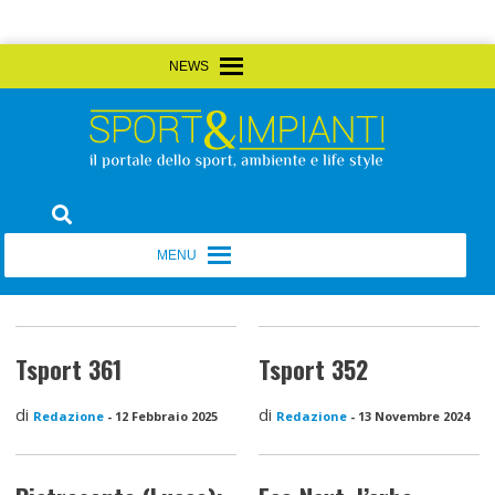
Skip
MENU
MENU
to
content
Sport&Impianti
notizie, prodotti, aziende dello sport facility
MENU
MENU
Tsport 361
Tsport 352
di
di
Redazione
-
12 Febbraio 2025
Redazione
-
13 Novembre 2024