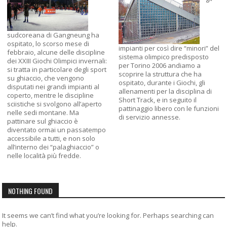
sudcoreana di Gangneung ha
ospitato, lo scorso mese di
impianti per così dire “minori” del
febbraio, alcune delle discipline
sistema olimpico predisposto
dei XXIII Giochi Olimpici invernali:
per Torino 2006 andiamo a
si tratta in particolare degli sport
scoprire la struttura che ha
su ghiaccio, che vengono
ospitato, durante i Giochi, gli
disputati nei grandi impianti al
allenamenti per la disciplina di
coperto, mentre le discipline
Short Track, e in seguito il
sciistiche si svolgono all’aperto
pattinaggio libero con le funzioni
nelle sedi montane. Ma
di servizio annesse.
pattinare sul ghiaccio è
diventato ormai un passatempo
accessibile a tutti, e non solo
all’interno dei “palaghiaccio” o
nelle località più fredde.
NOTHING FOUND
It seems we can’t find what you’re looking for. Perhaps searching can
help.