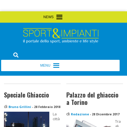
Skip
MENU
MENU
to
content
Sport&Impianti
notizie, prodotti, aziende dello sport facility
MENU
MENU
Speciale Ghiaccio
Palazzo del ghiaccio
a Torino
di
Bruno Grillini
-
28 Febbraio 2018
di
La
Redazione
-
28 Dicembre 2017
città
Tra
gli