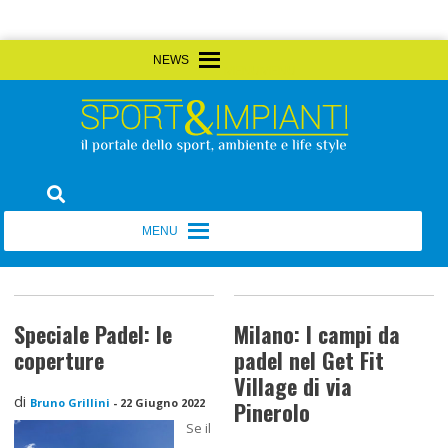
Skip
MENU
MENU
to
content
Sport&Impianti
notizie, prodotti, aziende dello sport facility
MENU
MENU
Speciale Padel: le
Milano: I campi da
coperture
padel nel Get Fit
Village di via
di
Bruno Grillini
-
22 Giugno 2022
Pinerolo
Se il