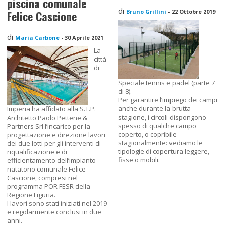
piscina comunale
di
Bruno Grillini
-
22 Ottobre 2019
Felice Cascione
di
Maria Carbone
-
30 Aprile 2021
La
città
di
Speciale tennis e padel (parte 7
di 8).
Per garantire l’impiego dei campi
anche durante la brutta
Imperia ha affidato alla S.T.P.
stagione, i circoli dispongono
Architetto Paolo Pettene &
spesso di qualche campo
Partners Srl l’incarico per la
coperto, o copribile
progettazione e direzione lavori
stagionalmente: vediamo le
dei due lotti per gli interventi di
tipologie di copertura leggere,
riqualificazione e di
fisse o mobili.
efficientamento dell’impianto
natatorio comunale Felice
Cascione, compresi nel
programma POR FESR della
Regione Liguria.
I lavori sono stati iniziati nel 2019
e regolarmente conclusi in due
anni.