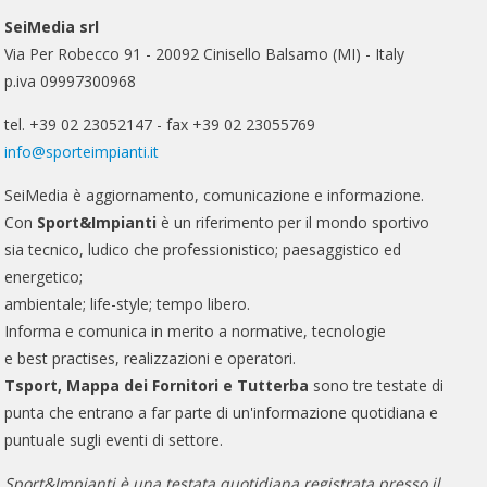
SeiMedia srl
Via Per Robecco 91 - 20092 Cinisello Balsamo (MI) - Italy
p.iva 09997300968
tel. +39 02 23052147 - fax +39 02 23055769
info@sporteimpianti.it
SeiMedia è aggiornamento, comunicazione e informazione.
Con
Sport&Impianti
è un riferimento per il mondo sportivo
sia tecnico, ludico che professionistico; paesaggistico ed
energetico;
ambientale; life-style; tempo libero.
Informa e comunica in merito a normative, tecnologie
e best practises, realizzazioni e operatori.
Tsport, Mappa dei Fornitori e Tutterba
sono tre testate di
punta che entrano a far parte di un'informazione quotidiana e
puntuale sugli eventi di settore.
Sport&Impianti è una testata quotidiana registrata presso il