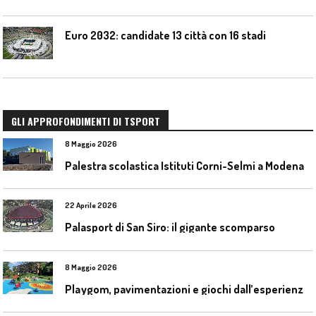
Euro 2032: candidate 13 città con 16 stadi
GLI APPROFONDIMENTI DI TSPORT
8 Maggio 2026
Palestra scolastica Istituti Corni-Selmi a Modena
22 Aprile 2026
Palasport di San Siro: il gigante scomparso
8 Maggio 2026
P
laygom, pavimentazioni e giochi dall’esperienza di Gatim nel reimpiego della gomma usata