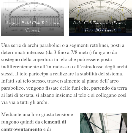
Ssezione Padel Club Tolcinasco
Padel Club Tolcinasco (Ecover).
(Ecover).
Foto: BG / Tsport.
Una serie di archi parabolici o a segmenti rettilinei, posti a
determinati interassi (da 3 fino a 7/8 metri) fungono da
sostegno della copertura in telo che può essere posta
indifferentemente all’intradosso o all’estradosso degli archi
stessi. Il telo partecipa a realizzare la stabilità del sistema.
Infatti sul telo stesso, trasversalmente al piano dell’arco
parabolico, vengono fissate delle funi che, partendo da terra
ai lati di testata, si alzano insieme al telo e si collegano così
via via a tutti gli archi.
Mediante una loro giusta tensione
elementi di
fungono quindi da
controventamento
e di