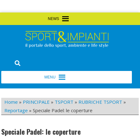
Skip
MENU
MENU
to
content
Sport&Impianti
notizie, prodotti, aziende dello sport facility
MENU
MENU
Home
»
PRINCIPALE
»
TSPORT
»
RUBRICHE TSPORT
»
Reportage
»
Speciale Padel: le coperture
Speciale Padel: le coperture