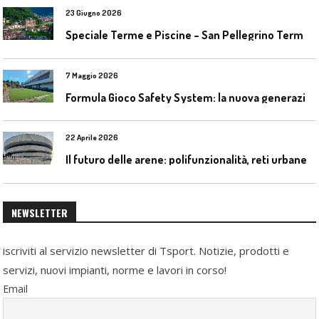
23 Giugno 2026
S
peciale Terme e Piscine – San Pellegrino Terme da ieri a domani
7 Maggio 2026
F
ormula Gioco Safety System: la nuova generazione di pavimentazioni antitrauma
22 Aprile 2026
I
l futuro delle arene: polifunzionalità, reti urbane e competizione globale
NEWSLETTER
iscriviti al servizio newsletter di Tsport. Notizie, prodotti e
servizi, nuovi impianti, norme e lavori in corso!
Email