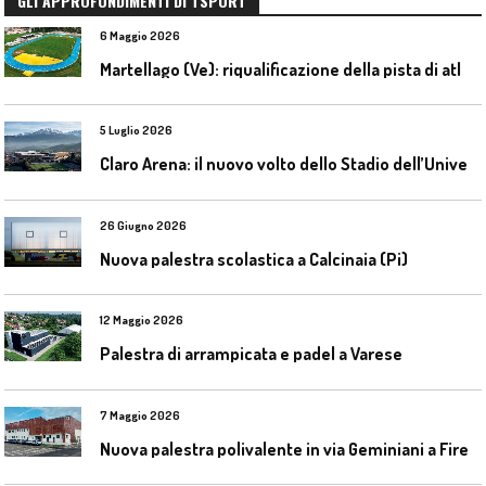
GLI APPROFONDIMENTI DI TSPORT
6 Maggio 2026
M
artellago (Ve): riqualificazione della pista di atletica
5 Luglio 2026
C
laro Arena: il nuovo volto dello Stadio dell’Universidad Católica
26 Giugno 2026
Nuova palestra scolastica a Calcinaia (Pi)
12 Maggio 2026
Palestra di arrampicata e padel a Varese
7 Maggio 2026
N
uova palestra polivalente in via Geminiani a Firenze