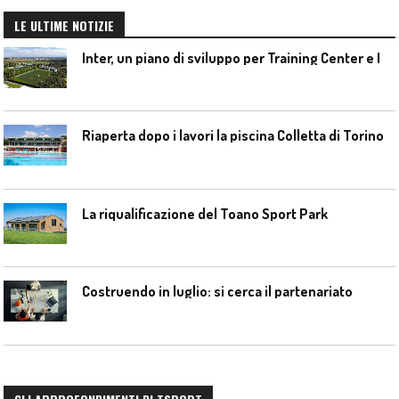
LE ULTIME NOTIZIE
I
nter, un piano di sviluppo per Training Center e Interello
Riaperta dopo i lavori la piscina Colletta di Torino
La riqualificazione del Toano Sport Park
Costruendo in luglio: si cerca il partenariato