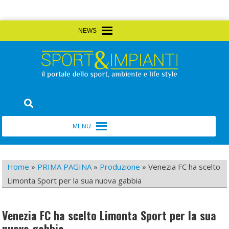
Skip
MENU
MENU
to
content
Sport&Impianti
notizie, prodotti, aziende dello sport facility
MENU
MENU
Home
»
PRIMA PAGINA
»
Produzione
»
Venezia FC ha scelto
Limonta Sport per la sua nuova gabbia
Venezia FC ha scelto Limonta Sport per la sua
nuova gabbia