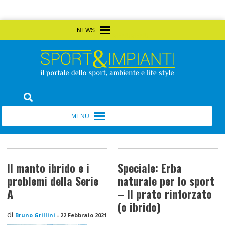
Skip
MENU
MENU
to
content
Sport&Impianti
notizie, prodotti, aziende dello sport facility
MENU
MENU
Il manto ibrido e i
Speciale: Erba
problemi della Serie
naturale per lo sport
A
– Il prato rinforzato
(o ibrido)
di
Bruno Grillini
-
22 Febbraio 2021